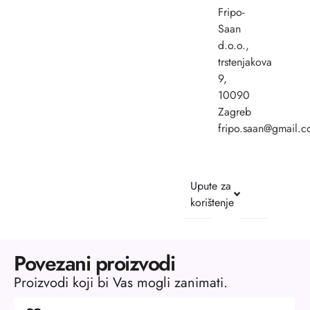
Fripo-
Saan
d.o.o.,
trstenjakova
9,
10090
Zagreb
fripo.saan@gmail.
Upute za
korištenje
Povezani proizvodi
Proizvodi koji bi Vas mogli zanimati.