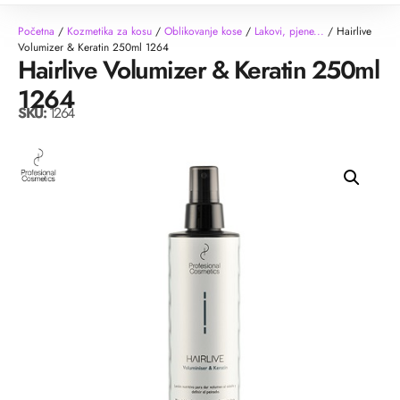
Početna
/
Kozmetika za kosu
/
Oblikovanje kose
/
Lakovi, pjene...
/ Hairlive
Volumizer & Keratin 250ml 1264
Hairlive Volumizer & Keratin 250ml
1264
SKU:
1264