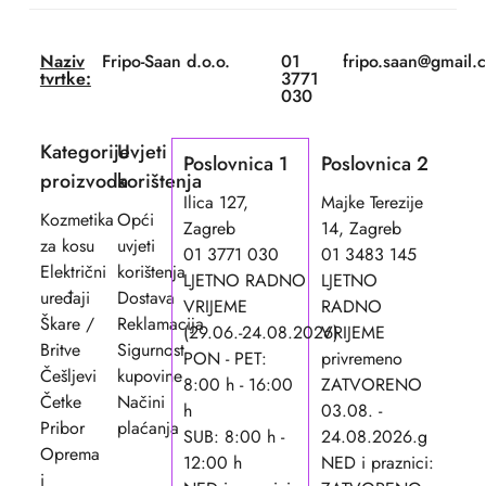
Naziv
Fripo-Saan d.o.o.
01
fripo.saan@gmail.
tvrtke:
3771
030
Kategorije
Uvjeti
Poslovnica 1
Poslovnica 2
proizvoda
korištenja
Ilica 127,
Majke Terezije
Kozmetika
Opći
Zagreb
14, Zagreb
za kosu
uvjeti
01 3771 030
01 3483 145
Električni
korištenja
LJETNO RADNO
LJETNO
uređaji
Dostava
VRIJEME
RADNO
Škare /
Reklamacija
(29.06.-24.08.2026)
VRIJEME
Britve
Sigurnost
PON - PET:
privremeno
Češljevi
kupovine
8:00 h - 16:00
ZATVORENO
Četke
Načini
h
03.08. -
Pribor
plaćanja
SUB: 8:00 h -
24.08.2026.g
Oprema
12:00 h
NED i praznici:
i