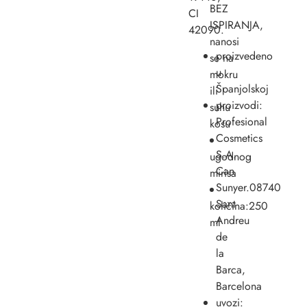
BEZ
CI
ISPIRANJA,
42090.
nanosi
proizvedeno
se na
u
mokru
Španjolskoj
ili
proizvodi:
suhu
Profesional
kosu
Cosmetics
S.A.
ugodnog
Can
mirisa
Sunyer.08740
Sant
količina:250
Andreu
ml
de
la
Barca,
Barcelona
uvozi: