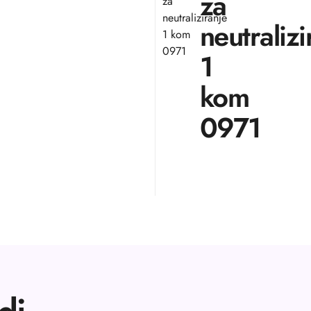
za
za
neutraliziranje
neutralizi
1 kom
0971
1
kom
0971