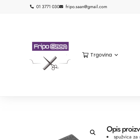
01 3771 030
fripo.saan@gmail.com
Trgovina
Opis proiz
spužvica za 