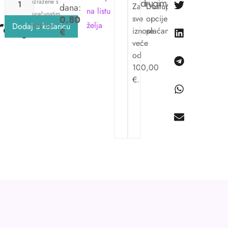
drugima:
izražene s
Za
Dostupne
dana:
na listu
uračunatim
ranje
sve
opcije
0.80
želja
Dodaj u košaricu
PDV-om
iznose
plaćanja.
€
veće
od
100,00
€.