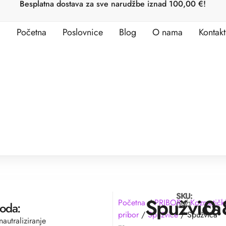
Besplatna dostava za sve narudžbe iznad 100,00 €!
Početna
Poslovnice
Blog
O nama
Kontakt
SKU:
Spužvica
0
Početna
/
PRIBOR
/
Kozmetičk
0971
voda:
pribor
/
Spužvice
/ Spužvica
nautraliziranje