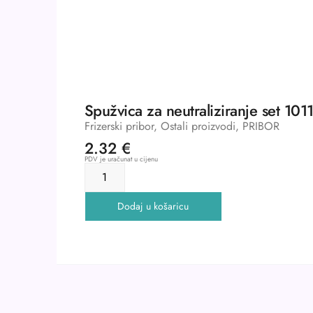
Spužvica za neutraliziranje set 101
Frizerski pribor
,
Ostali proizvodi
,
PRIBOR
2.32
€
PDV je uračunat u cijenu
Dodaj u košaricu