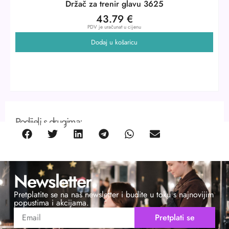
Držač za trenir glavu 3625
43.79
€
PDV je uračunat u cijenu
Dodaj u košaricu
Podijeli s drugima:
Newsletter
Pretplatite se na naš newsletter i budite u toku s najnovijim
popustima i akcijama.
Pretplati se