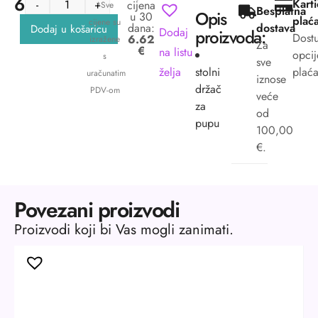
6.62
€
Kart
-
+
cijena
*Sve
Besplatna
Opis
u 30
plać
cijene su
dana:
dostava
Dodaj u košaricu
Dodaj
proizvoda:
Dost
6.62
izražene
Za
€
na listu
opcij
s
sve
želja
stolni
plaća
uračunatim
iznose
držač
PDV-om
veće
za
od
pupu
100,00
€.
Povezani proizvodi
Proizvodi koji bi Vas mogli zanimati.