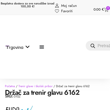
Besplatna dostava za sve narudžbe iznad
Moj račun
100,00 €!
0
0.00
€
Favoriti
Trgovina
Početna
/
Trenir glave i školski pribor
/ Držač za trenir glavu 6162
Držač za trenir glavu 6162
SKU:
6162