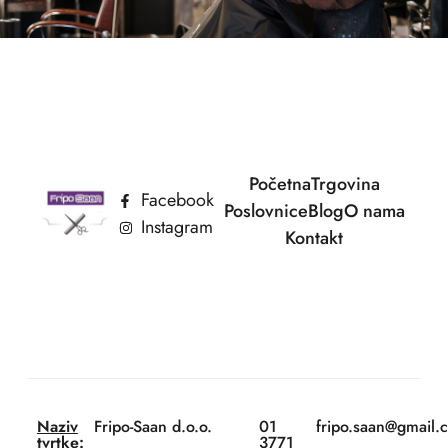
Početna
Trgovina
Facebook
Poslovnice
Blog
O nama
Instagram
Kontakt
Naziv
Fripo-Saan d.o.o.
01
fripo.saan@gmail.
tvrtke:
3771