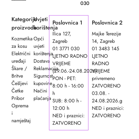
030
Kategorije
Uvjeti
Poslovnica 1
Poslovnica 2
proizvoda
korištenja
Ilica 127,
Majke Terezije
Kozmetika
Opći
Zagreb
14, Zagreb
za kosu
uvjeti
01 3771 030
01 3483 145
Električni
korištenja
LJETNO RADNO
LJETNO
uređaji
Dostava
VRIJEME
RADNO
Škare /
Reklamacija
(29.06.-24.08.2026)
VRIJEME
Britve
Sigurnost
PON - PET:
privremeno
Češljevi
kupovine
8:00 h - 16:00
ZATVORENO
Četke
Načini
h
03.08. -
Pribor
plaćanja
SUB: 8:00 h -
24.08.2026.g
Oprema
12:00 h
NED i praznici:
i
NED i praznici:
ZATVORENO
namještaj
ZATVORENO