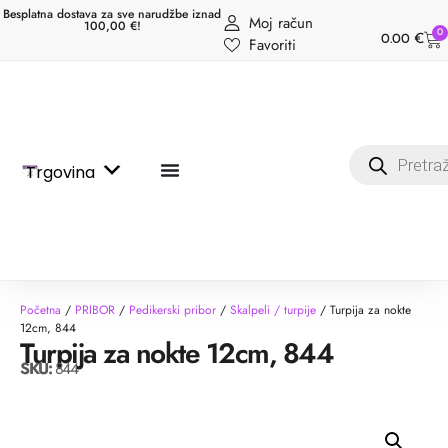
Besplatna dostava za sve narudžbe iznad
Moj račun
100,00 €!
0
0.00
€
Favoriti
Trgovina
Početna
/
PRIBOR
/
Pedikerski pribor
/
Skalpeli / turpije
/ Turpija za nokte
12cm, 844
Turpija za nokte 12cm, 844
SKU:
844