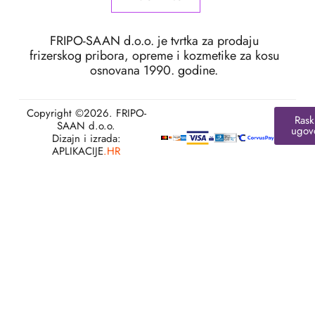
FRIPO-SAAN d.o.o. je tvrtka za prodaju
frizerskog pribora, opreme i kozmetike za kosu
osnovana 1990. godine.
Copyright ©2026. FRIPO-
Rask
SAAN d.o.o.
ugov
Dizajn i izrada:
APLIKACIJE
.HR