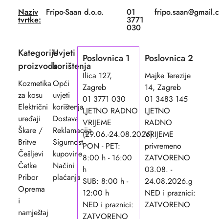
Naziv
Fripo-Saan d.o.o.
01
fripo.saan@gmail.
tvrtke:
3771
030
Kategorije
Uvjeti
Poslovnica 1
Poslovnica 2
proizvoda
korištenja
Ilica 127,
Majke Terezije
Kozmetika
Opći
Zagreb
14, Zagreb
za kosu
uvjeti
01 3771 030
01 3483 145
Električni
korištenja
LJETNO RADNO
LJETNO
uređaji
Dostava
VRIJEME
RADNO
Škare /
Reklamacija
(29.06.-24.08.2026)
VRIJEME
Britve
Sigurnost
PON - PET:
privremeno
Češljevi
kupovine
8:00 h - 16:00
ZATVORENO
Četke
Načini
h
03.08. -
Pribor
plaćanja
SUB: 8:00 h -
24.08.2026.g
Oprema
12:00 h
NED i praznici:
i
NED i praznici:
ZATVORENO
namještaj
ZATVORENO