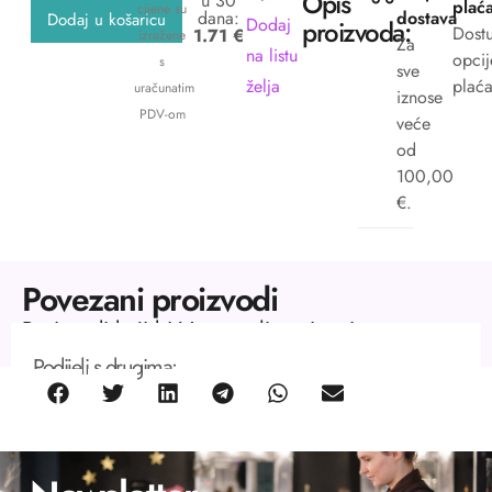
Opis
u 30
plać
cijene su
dana:
dostava
Dodaj u košaricu
Dodaj
proizvoda:
Dost
1.71 €
izražene
Za
na listu
opcij
s
sve
želja
plaća
uračunatim
iznose
PDV-om
veće
od
100,00
€.
Povezani proizvodi
Proizvodi koji bi Vas mogli zanimati.
Podijeli s drugima: