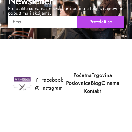
Newsletter
Pretplatite se na naš newsletter i budite u toku s najnovijim
popustima i akcijama.
Pretplati se
Početna
Trgovina
Facebook
Poslovnice
Blog
O nama
Instagram
Kontakt