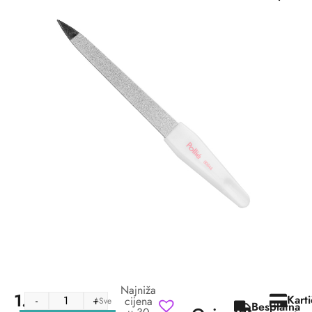
Najniža
1.71
€
Kart
-
+
cijena
*Sve
Besplatna