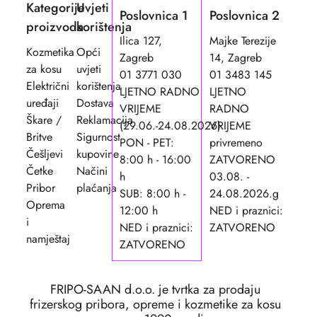
Kategorije
Uvjeti
Poslovnica 1
Poslovnica 2
proizvoda
korištenja
Ilica 127,
Majke Terezije
Kozmetika
Opći
Zagreb
14, Zagreb
za kosu
uvjeti
01 3771 030
01 3483 145
Električni
korištenja
LJETNO RADNO
LJETNO
uređaji
Dostava
VRIJEME
RADNO
Škare /
Reklamacija
(29.06.-24.08.2026)
VRIJEME
Britve
Sigurnost
PON - PET:
privremeno
Češljevi
kupovine
8:00 h - 16:00
ZATVORENO
Četke
Načini
h
03.08. -
Pribor
plaćanja
SUB: 8:00 h -
24.08.2026.g
Oprema
12:00 h
NED i praznici:
i
NED i praznici:
ZATVORENO
namještaj
ZATVORENO
FRIPO-SAAN d.o.o. je tvrtka za prodaju
frizerskog pribora, opreme i kozmetike za kosu