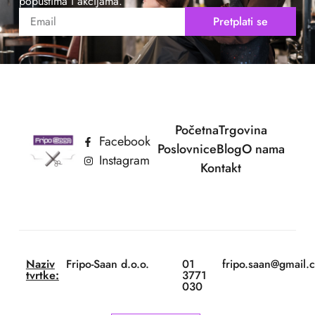
popustima i akcijama.
Pretplati se
Početna
Trgovina
Facebook
Poslovnice
Blog
O nama
Instagram
Kontakt
Naziv
Fripo-Saan d.o.o.
01
fripo.saan@gmail.
tvrtke:
3771
030