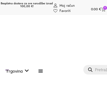
Besplatna dostava za sve narudžbe iznad
Moj račun
100,00 €!
0
0.00
€
Favoriti
Trgovina