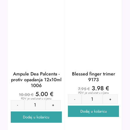
Ampule Dea Palcenta -
Blessed finger trimer
protiv opadanja 12x10ml
9173
1006
3.98
€
7.95
€
5.00
€
PDV je uračunat u cijenu
10.00
€
PDV je uračunat u cijenu
-
+
-
+
Dodaj u košaricu
Dodaj u košaricu