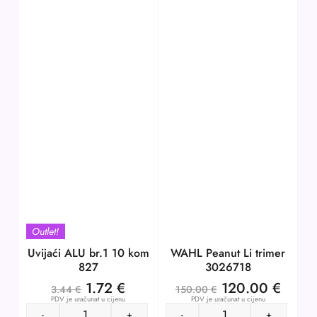
Outlet!
Uvijaći ALU br.1 10 kom
WAHL Peanut Li trimer
827
3026718
1.72
€
120.00
€
3.44
€
150.00
€
PDV je uračunat u cijenu
PDV je uračunat u cijenu
-
+
-
+