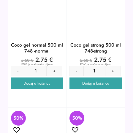
Coco gel normal 500 ml
Coco gel strong 500 ml
748 -normal
748-strong
2.75
€
2.75
€
5.50
€
5.50
€
PDV je uračunat u cijenu
PDV je uračunat u cijenu
-
+
-
+
Dodaj u košaricu
Dodaj u košaricu
50%
50%