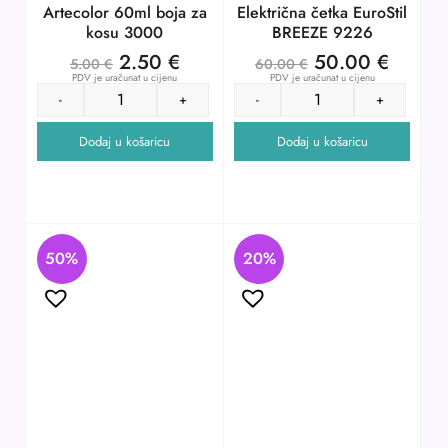
Artecolor 60ml boja za
Električna četka EuroStil
kosu 3000
BREEZE 9226
2.50
€
50.00
€
5.00
€
60.00
€
PDV je uračunat u cijenu
PDV je uračunat u cijenu
-
+
-
+
Dodaj u košaricu
Dodaj u košaricu
50%
20%