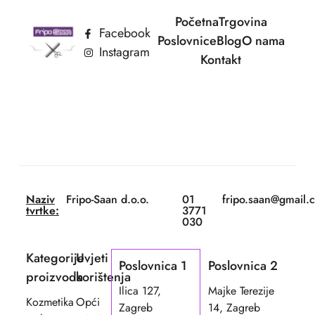
Početna
Trgovina
Facebook
Poslovnice
Blog
O nama
Instagram
Kontakt
Naziv
Fripo-Saan d.o.o.
01
fripo.saan@gmail.
tvrtke:
3771
030
Kategorije
Uvjeti
Poslovnica 1
Poslovnica 2
proizvoda
korištenja
Ilica 127,
Majke Terezije
Kozmetika
Opći
Zagreb
14, Zagreb