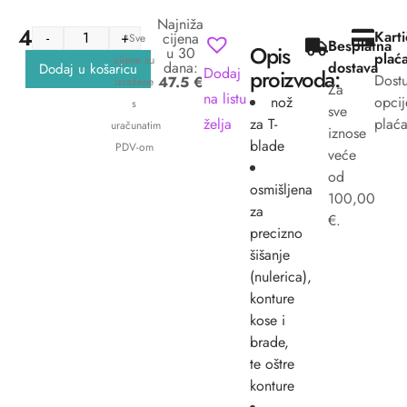
Najniža
47.50
€
Kart
-
+
cijena
*Sve
Besplatna
Opis
u 30
plać
cijene su
dana:
dostava
Dodaj u košaricu
Dodaj
proizvoda:
Dost
47.5 €
izražene
Za
na listu
nož
opcij
s
sve
želja
za T-
plaća
uračunatim
iznose
blade
PDV-om
veće
od
osmišljena
100,00
za
€.
precizno
šišanje
(nulerica),
konture
kose i
brade,
te oštre
konture