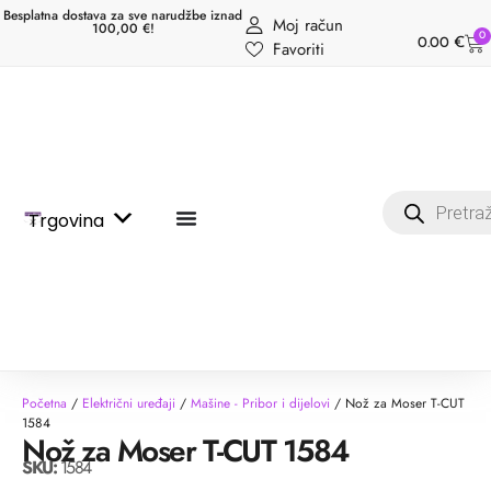
Besplatna dostava za sve narudžbe iznad
Moj račun
100,00 €!
0
0.00
€
Favoriti
Trgovina
Početna
/
Električni uređaji
/
Mašine - Pribor i dijelovi
/ Nož za Moser T-CUT
1584
Nož za Moser T-CUT 1584
SKU:
1584