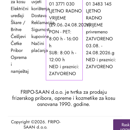
za kosu
uvjeti
01 3771 030
01 3483 145
Električni
korištenja
LJETNO RADNO
LJETNO
uređaji
Dostava
VRIJEME
RADNO
Škare /
Reklamacija
(29.06.-24.08.2026)
VRIJEME
Britve
Sigurnost
PON - PET:
privremeno
Češljevi
kupovine
8:00 h - 16:00
ZATVORENO
Četke
Načini
h
03.08. -
Pribor
plaćanja
SUB: 8:00 h -
24.08.2026.g
Oprema
12:00 h
NED i praznici:
i
NED i praznici:
ZATVORENO
namještaj
ZATVORENO
FRIPO-SAAN d.o.o. je tvrtka za prodaju
frizerskog pribora, opreme i kozmetike za kosu
osnovana 1990. godine.
Copyright ©2026. FRIPO-
Rask
SAAN d.o.o.
ugov