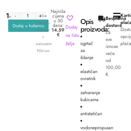
Najniža
14.59
€
Kart
-
+
cijena
*Sve
Besplatna
Opis
u 30
plać
cijene su
dana:
dostava
Dodaj u košaricu
Dodaj
proizvoda:
Dost
14.59
izražene
Za
€
na listu
opcij
s
sve
želja
ogrtač
plaća
uračunatim
iznose
za
PDV-om
veće
šišanje
od
100,00
elastičan
€.
ovratnik
zatvaranje
kukicama
antistatičan
vodonepropusan