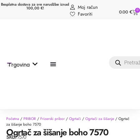
Besplatna dostava za sve narudžbe iznad
Moj račun
100,00 €!
0
0.00
€
Favoriti
Trgovina
Početna
/
PRIBOR
/
Frizerski pribor
/
Ogrtači
/
Ogrtači za šišanje
/ Ogrtač
za šišanje boho 7570
Ogrtač za šišanje boho 7570
SKU:
7570