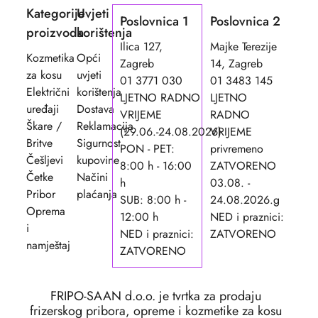
Kategorije
Uvjeti
Poslovnica 1
Poslovnica 2
proizvoda
korištenja
Ilica 127,
Majke Terezije
Kozmetika
Opći
Zagreb
14, Zagreb
za kosu
uvjeti
01 3771 030
01 3483 145
Električni
korištenja
LJETNO RADNO
LJETNO
uređaji
Dostava
VRIJEME
RADNO
Škare /
Reklamacija
(29.06.-24.08.2026)
VRIJEME
Britve
Sigurnost
PON - PET:
privremeno
Češljevi
kupovine
8:00 h - 16:00
ZATVORENO
Četke
Načini
h
03.08. -
Pribor
plaćanja
SUB: 8:00 h -
24.08.2026.g
Oprema
12:00 h
NED i praznici:
i
NED i praznici:
ZATVORENO
namještaj
ZATVORENO
FRIPO-SAAN d.o.o. je tvrtka za prodaju
frizerskog pribora, opreme i kozmetike za kosu