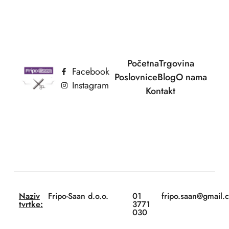
Početna
Trgovina
Facebook
Poslovnice
Blog
O nama
Instagram
Kontakt
Naziv
Fripo-Saan d.o.o.
01
fripo.saan@gmail.
tvrtke:
3771
030