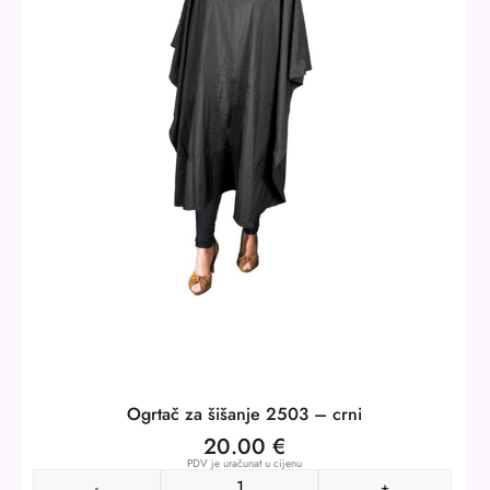
Ogrtač za šišanje 2503 – crni
20.00
€
PDV je uračunat u cijenu
-
+