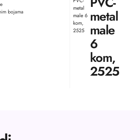
PVC-
PVC-
te
metal
metal
nim bojama
male 6
kom,
male
2525
6
kom,
2525