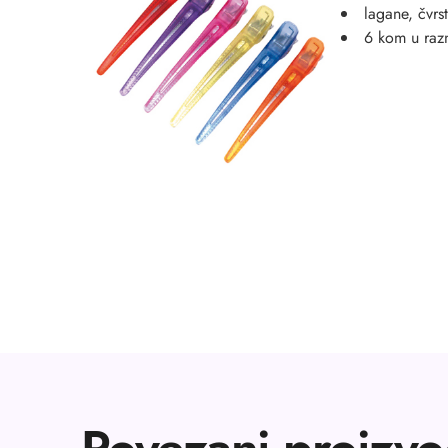
lagane, čvrs
6 kom u raz