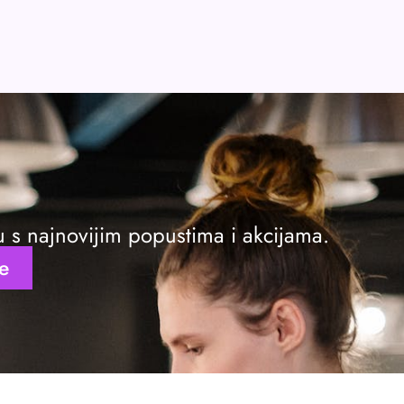
ku s najnovijim popustima i akcijama.
se