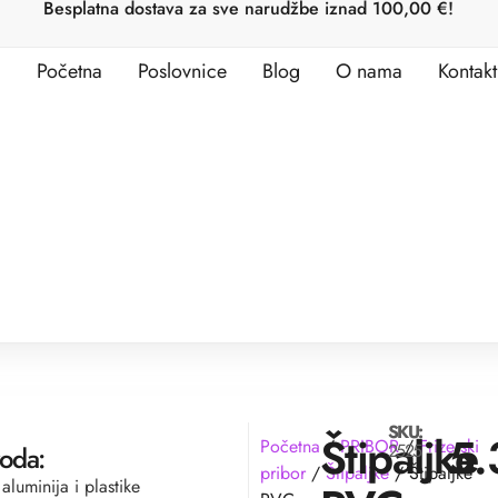
Besplatna dostava za sve narudžbe iznad 100,00 €!
Početna
Poslovnice
Blog
O nama
Kontakt
SKU:
Štipaljke
5
Početna
/
PRIBOR
/
Frizerski
2525
voda:
pribor
/
Štipaljke
/ Štipaljke
aluminija i plastike