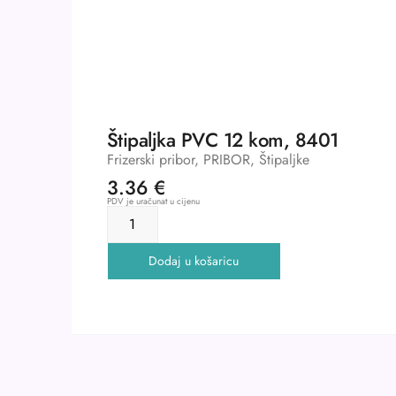
Štipaljka PVC 12 kom, 8401
Frizerski pribor
,
PRIBOR
,
Štipaljke
3.36
€
PDV je uračunat u cijenu
Dodaj u košaricu