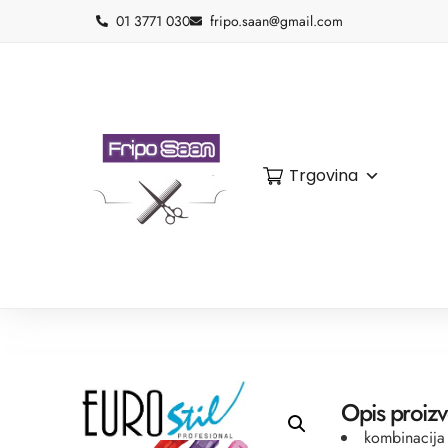
01 3771 030
fripo.saan@gmail.com
Trgovina
Opis proiz
kombinacija 