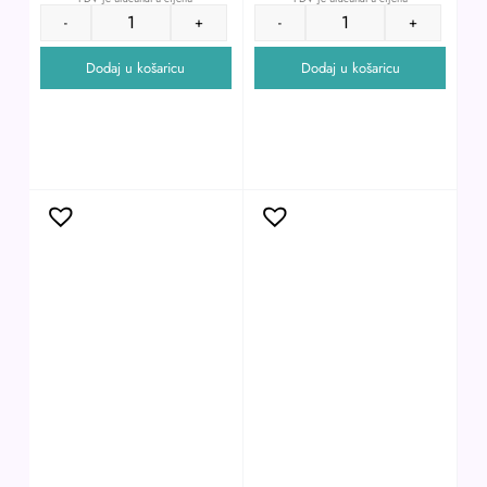
817301
4,5”mm 30700
48.00
€
6.75
€
PDV je uračunat u cijenu
PDV je uračunat u cijenu
-
+
-
+
Dodaj u košaricu
Dodaj u košaricu