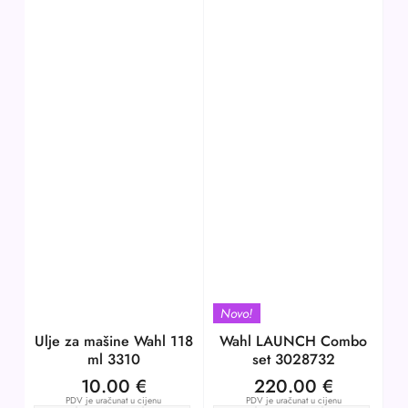
Novo!
Ulje za mašine Wahl 118
Wahl LAUNCH Combo
ml 3310
set 3028732
10.00
€
220.00
€
PDV je uračunat u cijenu
PDV je uračunat u cijenu