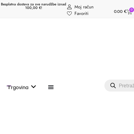
Besplatna dostava za sve narudžbe iznad
Moj račun
100,00 €!
0
0.00
€
Favoriti
Trgovina