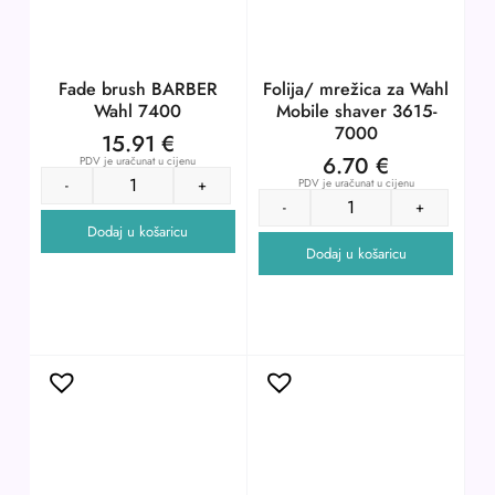
Fade brush BARBER
Folija/ mrežica za Wahl
Wahl 7400
Mobile shaver 3615-
7000
15.91
€
6.70
€
PDV je uračunat u cijenu
PDV je uračunat u cijenu
-
+
-
+
Dodaj u košaricu
Dodaj u košaricu