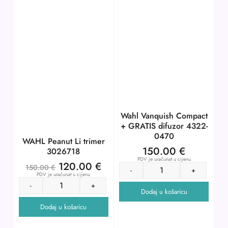
Wahl Vanquish Compact
+ GRATIS difuzor 4322-
0470
WAHL Peanut Li trimer
150.00
€
3026718
PDV je uračunat u cijenu
120.00
€
150.00
€
-
+
PDV je uračunat u cijenu
-
+
Dodaj u košaricu
Dodaj u košaricu