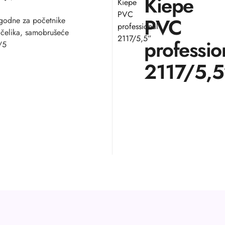
Kiepe
Kiepe
PVC
PVC
godne za početnike
professional
 čelika, samobrušeće
2117/5,5”
professio
/5
2117/5,5