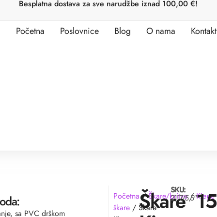
Besplatna dostava za sve narudžbe iznad 100,00 €!
Početna
Poslovnice
Blog
O nama
Kontakt
SKU:
Škare
1
Početna
/
Škare/britve
/
Kiepe
2117/5,5''
voda:
škare
/ Škare
šanje, sa PVC drškom