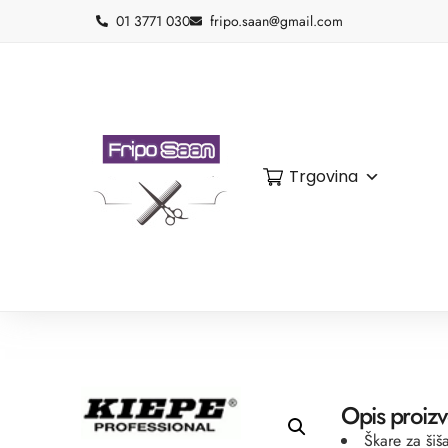
01 3771 030
fripo.saan@gmail.com
Trgovina
Opis proiz
Škare za ši