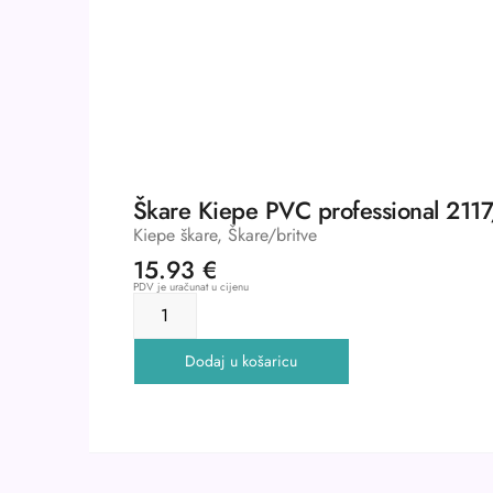
Škare Kiepe PVC professional 2117
Kiepe škare
,
Škare/britve
15.93
€
PDV je uračunat u cijenu
Dodaj u košaricu