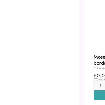
Mose
bord
Mašine 
60.
PDV je urač