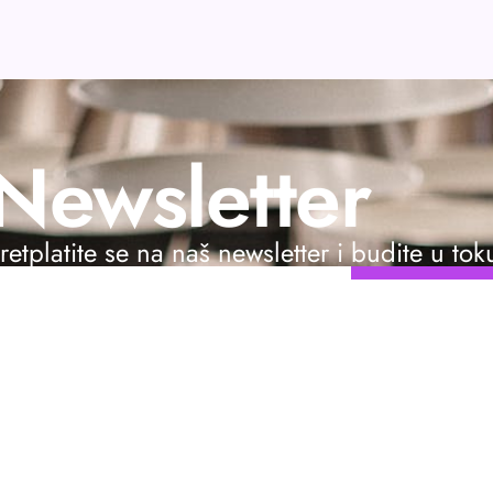
Newsletter
retplatite se na naš newsletter i budite u to
Pretplati 