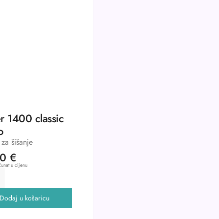
r 1400 classic
o
za šišanje
00
€
unat u cijenu
Dodaj u košaricu