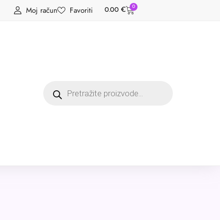
0
Moj račun
Favoriti
0.00
€