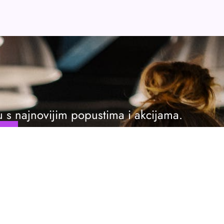
ku s najnovijim popustima i akcijama.
se