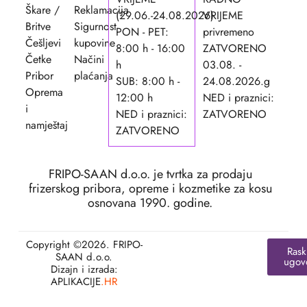
Škare /
Reklamacija
(29.06.-24.08.2026)
VRIJEME
Britve
Sigurnost
PON - PET:
privremeno
Češljevi
kupovine
8:00 h - 16:00
ZATVORENO
Četke
Načini
h
03.08. -
Pribor
plaćanja
SUB: 8:00 h -
24.08.2026.g
Oprema
12:00 h
NED i praznici:
i
NED i praznici:
ZATVORENO
namještaj
ZATVORENO
FRIPO-SAAN d.o.o. je tvrtka za prodaju
frizerskog pribora, opreme i kozmetike za kosu
osnovana 1990. godine.
Copyright ©2026. FRIPO-
Rask
SAAN d.o.o.
ugov
Dizajn i izrada:
APLIKACIJE
.HR