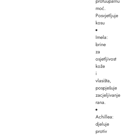
protuupalnu
moć.
Posvjetljuje
kosu
Imela:
brine
za
osjetljivost
kože
i
vlasišta,
pospješuje
zacjeljivanje
rana.
Achillea:
djeluje
protiv