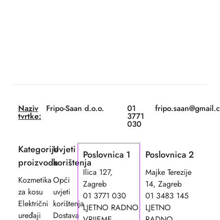
Naziv
Fripo-Saan d.o.o.
01
fripo.saan@gmail.
tvrtke:
3771
030
Kategorije
Uvjeti
Poslovnica 1
Poslovnica 2
proizvoda
korištenja
Ilica 127,
Majke Terezije
Kozmetika
Opći
Zagreb
14, Zagreb
za kosu
uvjeti
01 3771 030
01 3483 145
Električni
korištenja
LJETNO RADNO
LJETNO
uređaji
Dostava
VRIJEME
RADNO