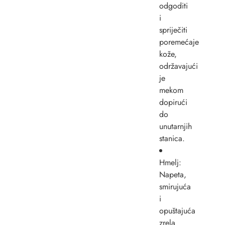
odgoditi
i
spriječiti
poremećaje
kože,
održavajući
je
mekom
dopirući
do
unutarnjih
stanica.
Hmelj:
Napeta,
smirujuća
i
opuštajuća
zrela