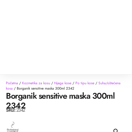
Početna
/
Kozmetika za kosu
/
Njega kose
/
Po tipu kose
/
Suha/oštećena
kosa
/ Borganik sensitive maska 300ml 2342
Borganik sensitive maska 300ml
2342
SKU:
2342