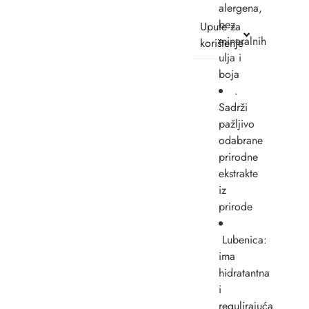
alergena,
bez
Upute za
mineralnih
korištenje
ulja i
boja
.
Sadrži
pažljivo
odabrane
prirodne
ekstrakte
iz
prirode
Lubenica:
ima
hidratantna
i
regulirajuća