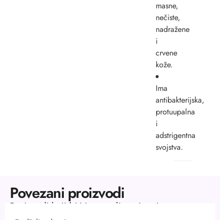
masne,
nečiste,
nadražene
i
crvene
kože.
Ima
antibakterijska,
protuupalna
i
adstrigentna
svojstva.
Povezani proizvodi
Proizvodi koji bi Vas mogli zanimati.