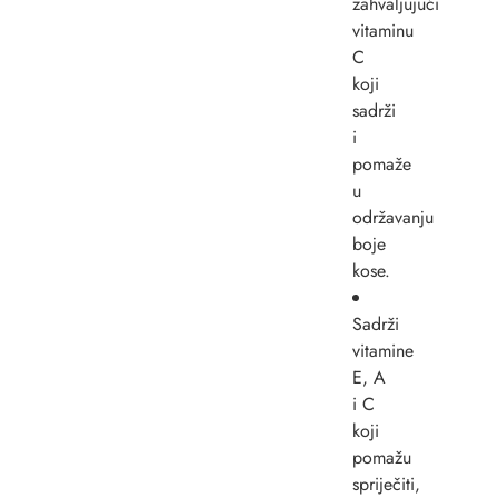
zahvaljujući
vitaminu
C
koji
sadrži
i
pomaže
u
održavanju
boje
kose.
Sadrži
vitamine
E, A
i C
koji
pomažu
spriječiti,