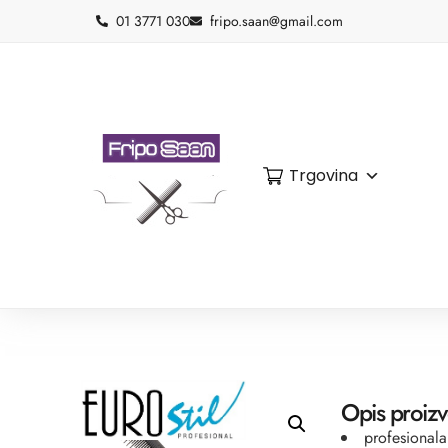
01 3771 030
fripo.saan@gmail.com
Trgovina
Opis proiz
profesionala