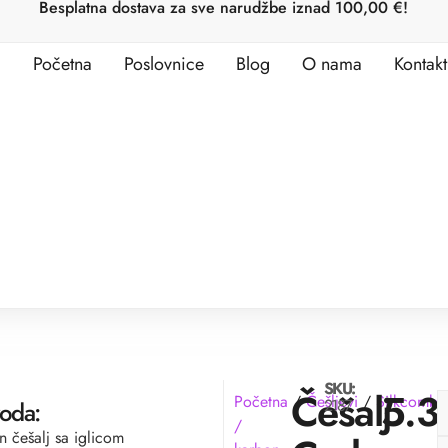
Besplatna dostava za sve narudžbe iznad 100,00 €!
Početna
Poslovnice
Blog
O nama
Kontakt
SKU:
Češalj
5.
Početna
/
Češljevi
/
Silkcomb
2187
voda:
/
n češalj sa iglicom