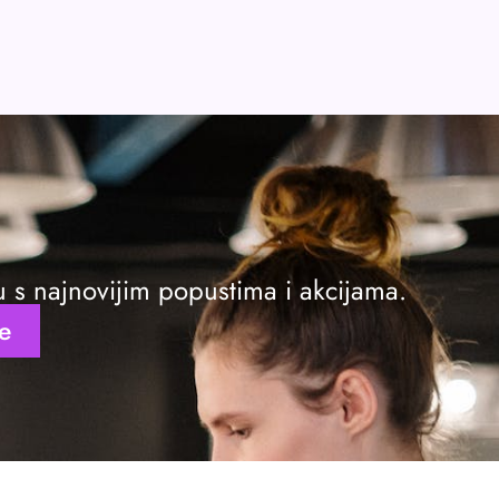
ku s najnovijim popustima i akcijama.
se