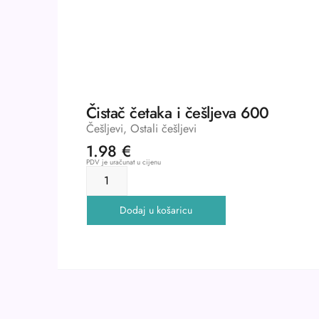
Čistač četaka i češljeva 600
Češljevi
,
Ostali češljevi
1.98
€
PDV je uračunat u cijenu
Dodaj u košaricu