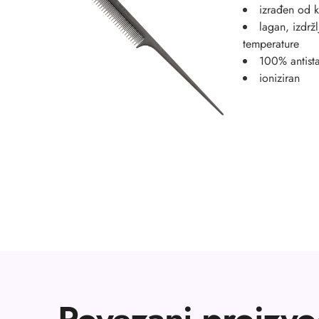
izrađen od 
lagan, izdrž
temperature
100% antista
ioniziran