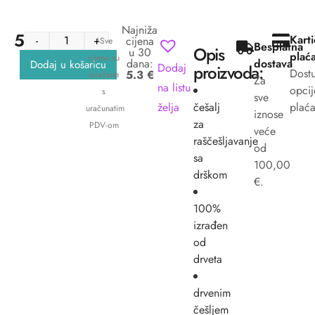
Najniža
5.30
€
Kart
-
+
cijena
*Sve
Besplatna
Opis
u 30
plać
cijene su
dana:
dostava
Dodaj u košaricu
Dodaj
proizvoda:
Dost
5.3 €
izražene
Za
na listu
opcij
s
sve
želja
češalj
plaća
uračunatim
iznose
za
PDV-om
veće
raščešljavanje
od
sa
100,00
drškom
€.
100%
izrađen
od
drveta
drvenim
češljem