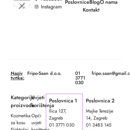
Poslovnice
Blog
O nama
Instagram
Kontakt
Naziv
Fripo-Saan d.o.o.
01
fripo.saan@gmail.
tvrtke:
3771
030
Kategorije
Uvjeti
Poslovnica 1
Poslovnica 2
proizvoda
korištenja
Ilica 127,
Majke Terezije
Kozmetika
Opći
Zagreb
14, Zagreb
za kosu
uvjeti
01 3771 030
01 3483 145
Električni
korištenja