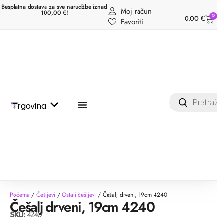
Besplatna dostava za sve narudžbe iznad
Moj račun
100,00 €!
0
0.00
€
Favoriti
Trgovina
Početna
/
Češljevi
/
Ostali češljevi
/ Češalj drveni, 19cm 4240
Češalj drveni, 19cm 4240
SKU:
4240