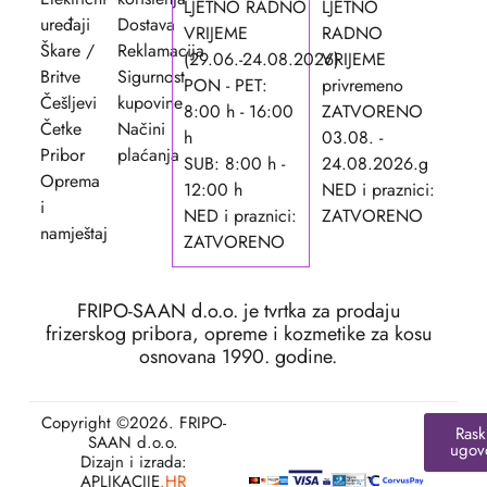
LJETNO RADNO
LJETNO
uređaji
Dostava
VRIJEME
RADNO
Škare /
Reklamacija
(29.06.-24.08.2026)
VRIJEME
Britve
Sigurnost
PON - PET:
privremeno
Češljevi
kupovine
8:00 h - 16:00
ZATVORENO
Četke
Načini
h
03.08. -
Pribor
plaćanja
SUB: 8:00 h -
24.08.2026.g
Oprema
12:00 h
NED i praznici:
i
NED i praznici:
ZATVORENO
namještaj
ZATVORENO
FRIPO-SAAN d.o.o. je tvrtka za prodaju
frizerskog pribora, opreme i kozmetike za kosu
osnovana 1990. godine.
Copyright ©2026. FRIPO-
Rask
SAAN d.o.o.
ugov
Dizajn i izrada:
APLIKACIJE
.HR