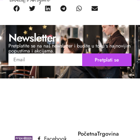
Podijeli s drugima:
Newsletter
Pretplatite se na naš newsletter i budite u toku s najnovijim
popustima i akcijama.
Pretplati se
Početna
Trgovina
Facebook