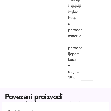
zdraviji
i sjajniji
izgled
kose
prirodan
materijal
–
prirodna
ljepota
kose
duljina:
19 cm
Povezani proizvodi
Proizvodi koji bi Vas mogli zanimati.