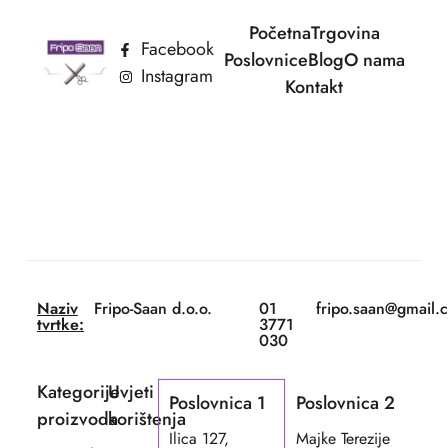
Početna
Trgovina
Facebook
Poslovnice
Blog
O nama
Instagram
Kontakt
Naziv
Fripo-Saan d.o.o.
01
fripo.saan@gmail.
tvrtke:
3771
030
Kategorije
Uvjeti
Poslovnica 1
Poslovnica 2
proizvoda
korištenja
Ilica 127,
Majke Terezije