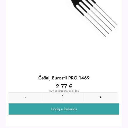
Češalj Eurostil PRO 1469
2.77
€
PDV je uračunat u cijenu
-
+
Dodaj u košaricu