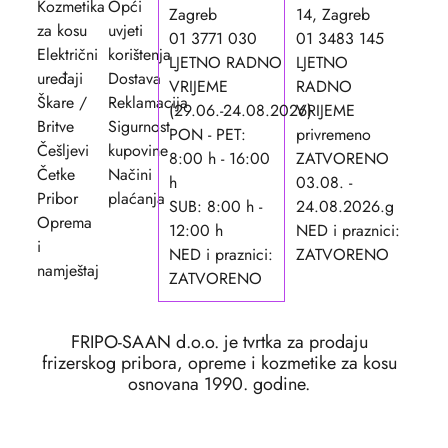
Kozmetika
Opći
Zagreb
14, Zagreb
za kosu
uvjeti
01 3771 030
01 3483 145
Električni
korištenja
LJETNO RADNO
LJETNO
uređaji
Dostava
VRIJEME
RADNO
Škare /
Reklamacija
(29.06.-24.08.2026)
VRIJEME
Britve
Sigurnost
PON - PET:
privremeno
Češljevi
kupovine
8:00 h - 16:00
ZATVORENO
Četke
Načini
h
03.08. -
Pribor
plaćanja
SUB: 8:00 h -
24.08.2026.g
Oprema
12:00 h
NED i praznici:
i
NED i praznici:
ZATVORENO
namještaj
ZATVORENO
FRIPO-SAAN d.o.o. je tvrtka za prodaju
frizerskog pribora, opreme i kozmetike za kosu
osnovana 1990. godine.
Copyright ©2026. FRIPO-