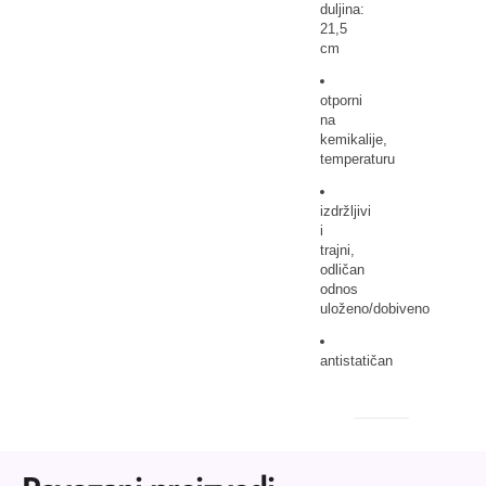
duljina:
21,5
cm
otporni
na
kemikalije,
temperaturu
izdržljivi
i
trajni,
odličan
odnos
uloženo/dobiveno
antistatičan