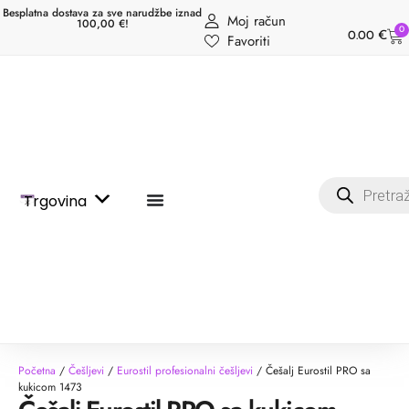
Besplatna dostava za sve narudžbe iznad
Moj račun
100,00 €!
0
0.00
€
Favoriti
Trgovina
Početna
/
Češljevi
/
Eurostil profesionalni češljevi
/ Češalj Eurostil PRO sa
kukicom 1473