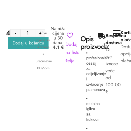
Najniža
4.10
€
Kart
-
+
cijena
*Sve
Besplatna
Opis
u 30
plać
cijene su
dana:
dostava
Dodaj u košaricu
Dodaj
proizvoda:
Dost
4.1 €
izražene
Za
na listu
opcij
s
sve
profesionalan
želja
plaća
uračunatim
iznose
češalj
PDV-om
za
veće
odijeljivanje
od
i
100,00
izvlačenje
pramenova
€.
metalna
iglica
sa
kukicom