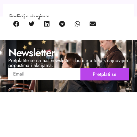
Podijeli s drugima:
Newsletter
Pretplatite se na naš newsletter i budite u toku s najnovijim
popustima i akcijama.
Pretplati se