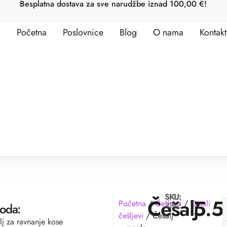
Besplatna dostava za sve narudžbe iznad 100,00 €!
Početna
Poslovnice
Blog
O nama
Kontakt
SKU:
Češalj
5.
Početna
/
Češljevi
/
Ostali
3262
voda:
češljevi
/ Češalj
alj za ravnanje kose