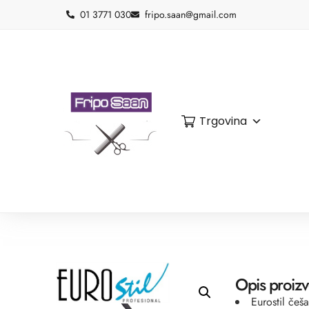
01 3771 030
fripo.saan@gmail.com
Trgovina
Opis proiz
Eurostil češ