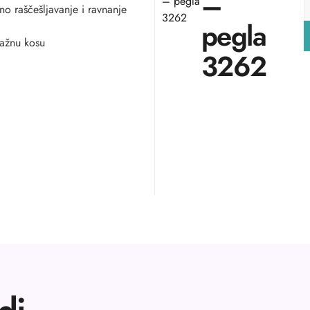
–
– pegla
no raščešljavanje i ravnanje
3262
pegla
vlažnu kosu
3262