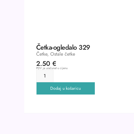
Četka-ogledalo 329
Četke
,
Ostale četke
2.50
€
PDV je uračunat u cijenu
Dodaj u košaricu