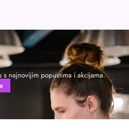
ku s najnovijim popustima i akcijama.
se