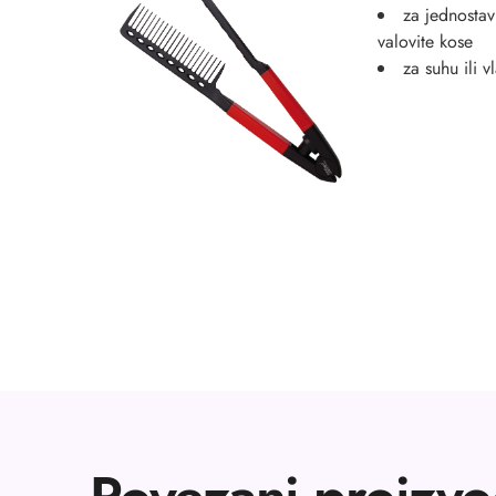
za jednostav
valovite kose
za suhu ili 