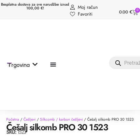
Besplatna dostava za sve narudžbe iznad
Moj račun
100,00 €!
0
0.00
€
Favoriti
Trgovina
Početna
/
Češljevi
/
Silkcomb / karbon češljevi
/ Češalj silkomb PRO 30 1523
Češalj silkomb PRO 30 1523
SKU:
1523