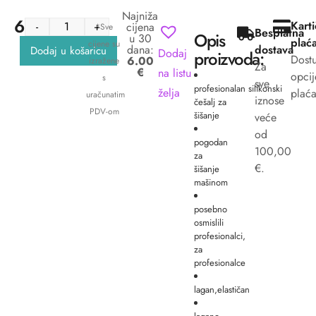
Najniža
6.00
€
Kart
-
+
cijena
*Sve
Besplatna
Opis
u 30
plać
cijene su
dana:
dostava
Dodaj u košaricu
Dodaj
proizvoda:
Dost
6.00
izražene
Za
€
na listu
opcij
s
sve
profesionalan silikonski
želja
plaća
uračunatim
iznose
češalj za
PDV-om
šišanje
veće
od
pogodan
100,00
za
€.
šišanje
mašinom
posebno
osmislili
profesionalci,
za
profesionalce
lagan,elastičan