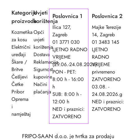
Kategorije
Uvjeti
Poslovnica 1
Poslovnica 2
proizvoda
korištenja
Ilica 127,
Majke Terezije
Kozmetika
Opći
Zagreb
14, Zagreb
za kosu
uvjeti
01 3771 030
01 3483 145
Električni
korištenja
LJETNO RADNO
LJETNO
uređaji
Dostava
VRIJEME
RADNO
Škare /
Reklamacija
(29.06.-24.08.2026)
VRIJEME
Britve
Sigurnost
PON - PET:
privremeno
Češljevi
kupovine
8:00 h - 16:00
ZATVORENO
Četke
Načini
h
03.08. -
Pribor
plaćanja
SUB: 8:00 h -
24.08.2026.g
Oprema
12:00 h
NED i praznici:
i
NED i praznici:
ZATVORENO
namještaj
ZATVORENO
FRIPO-SAAN d.o.o. je tvrtka za prodaju