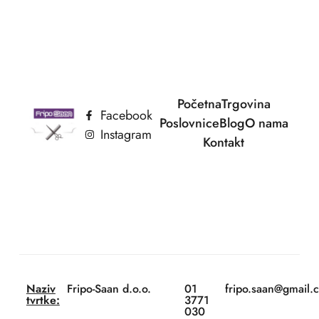
Početna
Trgovina
Facebook
Poslovnice
Blog
O nama
Instagram
Kontakt
Naziv
Fripo-Saan d.o.o.
01
fripo.saan@gmail.
tvrtke:
3771
030