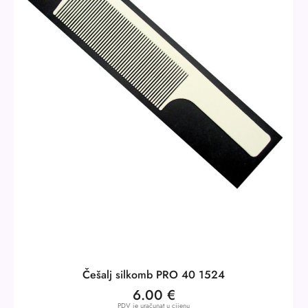
Češalj silkomb PRO 40 1524
6.00
€
PDV je uračunat u cijenu