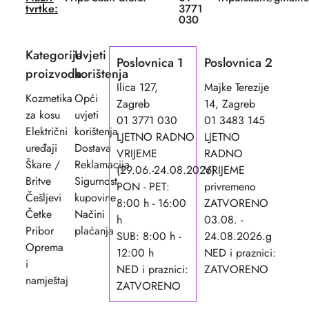
tvrtke:
3771
030
Kategorije
Uvjeti
Poslovnica 1
Poslovnica 2
proizvoda
korištenja
Ilica 127,
Majke Terezije
Kozmetika
Opći
Zagreb
14, Zagreb
za kosu
uvjeti
01 3771 030
01 3483 145
Električni
korištenja
LJETNO RADNO
LJETNO
uređaji
Dostava
VRIJEME
RADNO
Škare /
Reklamacija
(29.06.-24.08.2026)
VRIJEME
Britve
Sigurnost
PON - PET:
privremeno
Češljevi
kupovine
8:00 h - 16:00
ZATVORENO
Četke
Načini
h
03.08. -
Pribor
plaćanja
SUB: 8:00 h -
24.08.2026.g
Oprema
12:00 h
NED i praznici:
i
NED i praznici:
ZATVORENO
namještaj
ZATVORENO