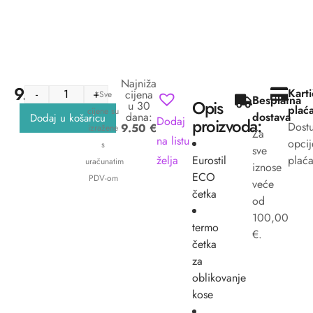
Najniža
9.50
€
Kart
-
+
cijena
*Sve
Besplatna
Opis
u 30
plać
cijene su
dana:
dostava
Dodaj u košaricu
Dodaj
proizvoda:
Dost
9.50 €
izražene
Za
na listu
opcij
s
sve
želja
Eurostil
plaća
uračunatim
iznose
ECO
PDV-om
veće
četka
od
100,00
termo
€.
četka
za
oblikovanje
kose