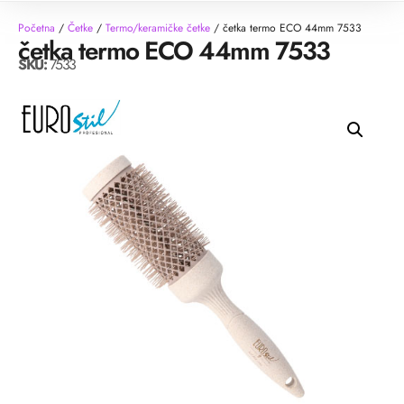
Početna
/
Četke
/
Termo/keramičke četke
/ četka termo ECO 44mm 7533
četka termo ECO 44mm 7533
SKU:
7533