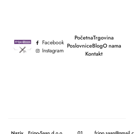
Početna
Trgovina
Facebook
Poslovnice
Blog
O nama
Instagram
Kontakt
Naziv
Fripo-Saan d.o.o.
01
fripo.saan@gmail.