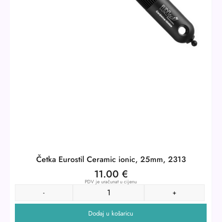
Četka Eurostil Ceramic ionic, 25mm, 2313
11.00
€
PDV je uračunat u cijenu
-
+
Dodaj u košaricu