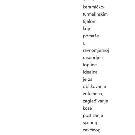
keramičko-
turmalinskim
tijelom
koje
pomaže
u
ravnomjernoj
raspodjeli
topline.
Idealna
je za
oblikovanje
volumena,
zaglađivanje
kose i
postizanje
sjajnog
završnog