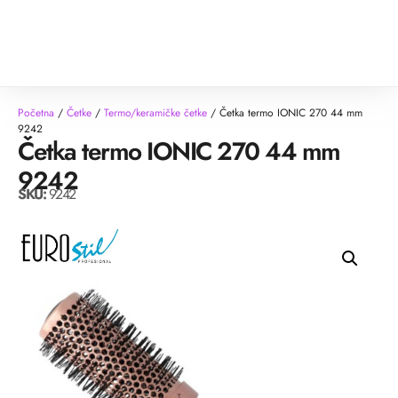
Početna
/
Četke
/
Termo/keramičke četke
/ Četka termo IONIC 270 44 mm
9242
Četka termo IONIC 270 44 mm
9242
SKU:
9242