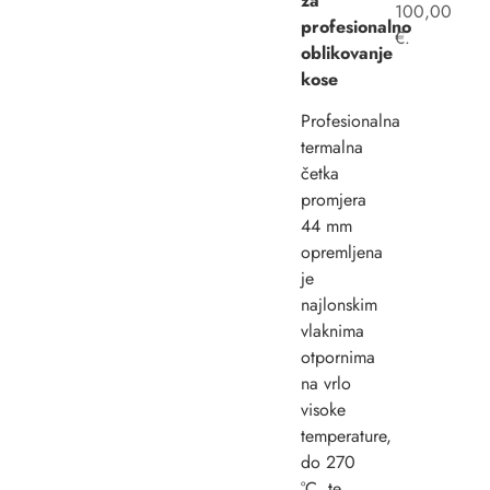
za
100,00
profesionalno
€.
oblikovanje
kose
Profesionalna
termalna
četka
promjera
44 mm
opremljena
je
najlonskim
vlaknima
otpornima
na vrlo
visoke
temperature,
do 270
°C, te