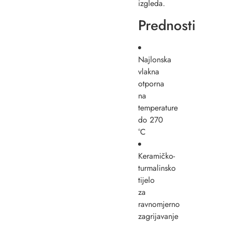
izgleda.
Prednosti
Najlonska
vlakna
otporna
na
temperature
do 270
°C
Keramičko-
turmalinsko
tijelo
za
ravnomjerno
zagrijavanje