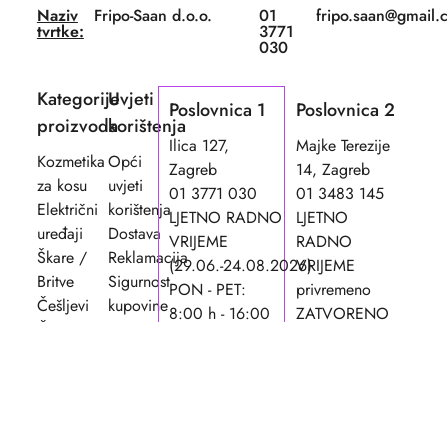
Naziv
Fripo-Saan d.o.o.
01
fripo.saan@gmail.
tvrtke:
3771
030
Kategorije
Uvjeti
Poslovnica 1
Poslovnica 2
proizvoda
korištenja
Ilica 127,
Majke Terezije
Kozmetika
Opći
Zagreb
14, Zagreb
za kosu
uvjeti
01 3771 030
01 3483 145
Električni
korištenja
LJETNO RADNO
LJETNO
uređaji
Dostava
VRIJEME
RADNO
Škare /
Reklamacija
(29.06.-24.08.2026)
VRIJEME
Britve
Sigurnost
PON - PET:
privremeno
Češljevi
kupovine
8:00 h - 16:00
ZATVORENO
Četke
Načini
h
03.08. -
Pribor
plaćanja
SUB: 8:00 h -
24.08.2026.g
Oprema
12:00 h
NED i praznici:
i
NED i praznici:
ZATVORENO
namještaj
ZATVORENO