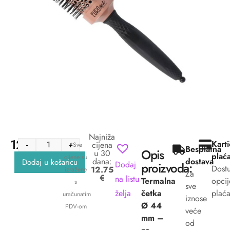
Najniža
12.75
€
Kart
-
+
cijena
*Sve
Besplatna
Opis
u 30
plać
cijene su
dana:
dostava
Dodaj u košaricu
Dodaj
proizvoda:
Dost
12.75
izražene
Za
€
na listu
Termalna
opcij
s
sve
želja
četka
plaća
uračunatim
iznose
Ø 44
PDV-om
veće
mm –
od