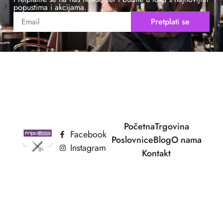
popustima i akcijama.
Pretplati se
Početna
Trgovina
Facebook
Poslovnice
Blog
O nama
Instagram
Kontakt