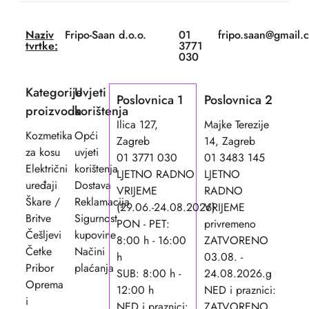
Naziv
Fripo-Saan d.o.o.
01
fripo.saan@gmail.
tvrtke:
3771
030
Kategorije
Uvjeti
Poslovnica 1
Poslovnica 2
proizvoda
korištenja
Ilica 127,
Majke Terezije
Kozmetika
Opći
Zagreb
14, Zagreb
za kosu
uvjeti
01 3771 030
01 3483 145
Električni
korištenja
LJETNO RADNO
LJETNO
uređaji
Dostava
VRIJEME
RADNO
Škare /
Reklamacija
(29.06.-24.08.2026)
VRIJEME
Britve
Sigurnost
PON - PET:
privremeno
Češljevi
kupovine
8:00 h - 16:00
ZATVORENO
Četke
Načini
h
03.08. -
Pribor
plaćanja
SUB: 8:00 h -
24.08.2026.g
Oprema
12:00 h
NED i praznici:
i
NED i praznici:
ZATVORENO