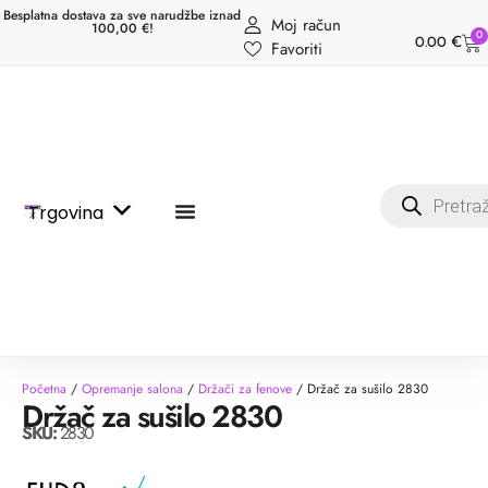
Besplatna dostava za sve narudžbe iznad
Moj račun
100,00 €!
0
0.00
€
Favoriti
Trgovina
Početna
/
Opremanje salona
/
Držači za fenove
/ Držač za sušilo 2830
Držač za sušilo 2830
SKU:
2830