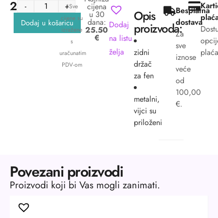
25.50
€
Kart
-
+
cijena
*Sve
Besplatna
Opis
u 30
plać
cijene su
dana:
dostava
Dodaj u košaricu
Dodaj
proizvoda:
Dost
25.50
izražene
Za
€
na listu
opcij
s
sve
želja
zidni
plaća
uračunatim
iznose
držač
PDV-om
veće
za fen
od
100,00
metalni,
€.
vijci su
priloženi
Povezani proizvodi
Proizvodi koji bi Vas mogli zanimati.