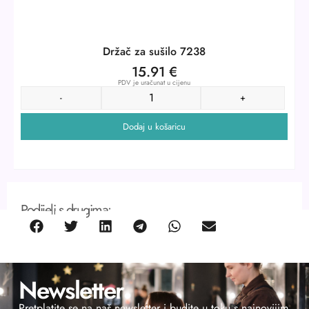
Držač za sušilo 7238
15.91
€
PDV je uračunat u cijenu
-
+
Dodaj u košaricu
Podijeli s drugima:
Newsletter
Pretplatite se na naš newsletter i budite u toku s najnovijim