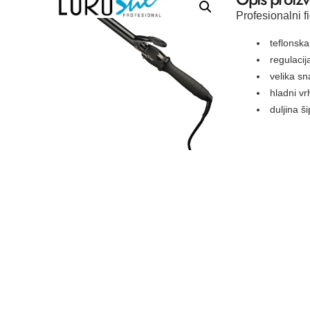
Profesionalni 
teflonska
regulaci
velika s
hladni vr
duljina 