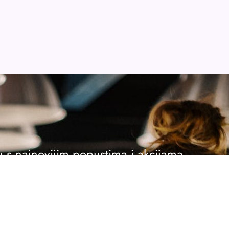
ku s najnovijim popustima i akcijama.
se