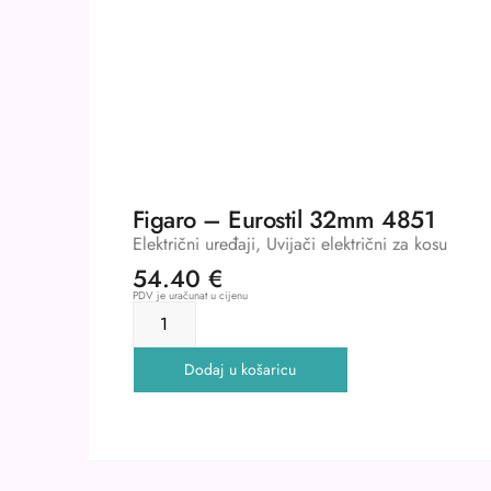
Figaro – Eurostil 32mm 4851
Električni uređaji
,
Uvijači električni za kosu
54.40
€
PDV je uračunat u cijenu
Dodaj u košaricu