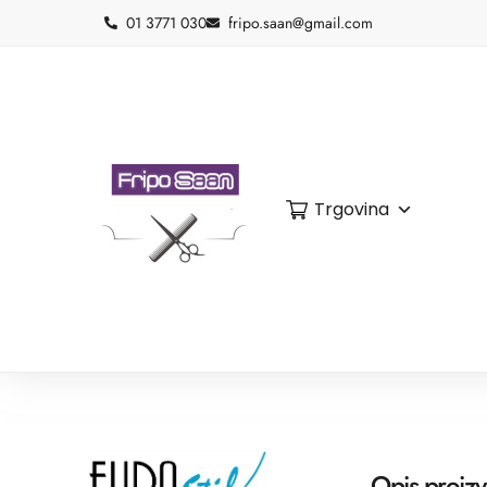
01 3771 030
fripo.saan@gmail.com
Trgovina
Opis proiz