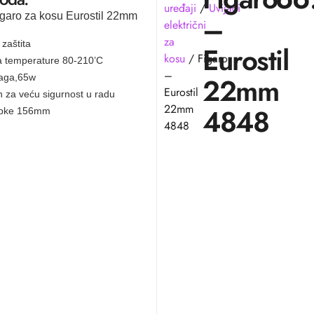
uređaji
/
Uvijači
–
figaro za kosu Eurostil 22mm
električni
za
 zaštita
Eurostil
kosu
/ Figaro
ja temperature 80-210’C
–
22mm
naga,65w
Eurostil
h za veću sigurnost u radu
22mm
4848
šipke 156mm
4848