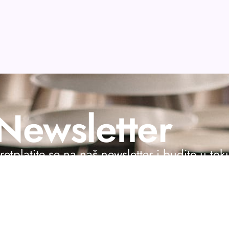
Newsletter
retplatite se na naš newsletter i budite u to
Pretplati 