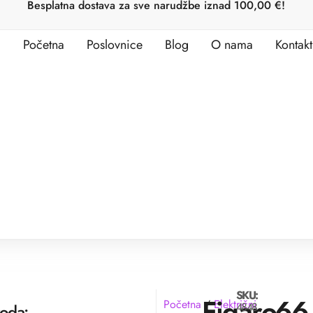
Besplatna dostava za sve narudžbe iznad 100,00 €!
Početna
Poslovnice
Blog
O nama
Kontakt
SKU:
Figaro
66
Početna
/
Električni
4848
voda: