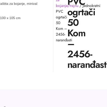
PVC
aštita za bojanje, minival
bojanje/trajnu
/ Jednokratni
ogrtači
PVC
ogrtači
50
 100 x 105 cm
50
Kom –
Kom
2456-
–
naranđasti
2456-
naranđast