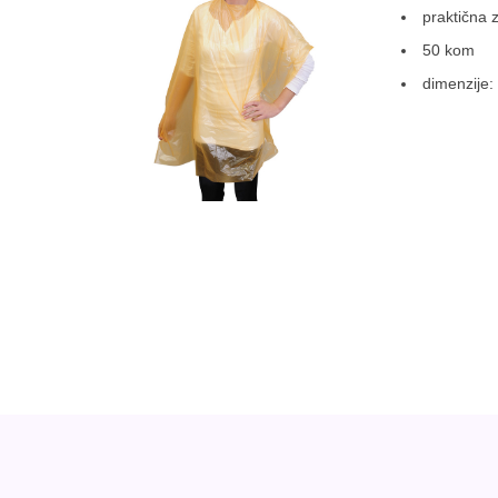
praktična z
50 kom
dimenzije: