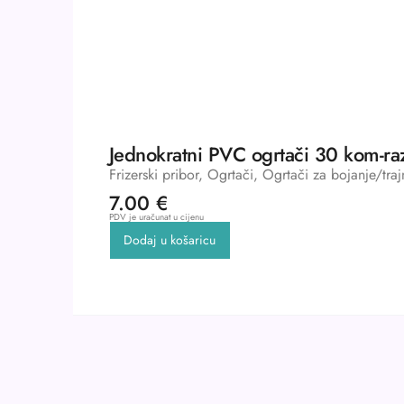
Jednokratni PVC ogrtači 30 kom-raz
Frizerski pribor
,
Ogrtači
,
Ogrtači za bojanje/traj
7.00
€
PDV je uračunat u cijenu
Dodaj u košaricu