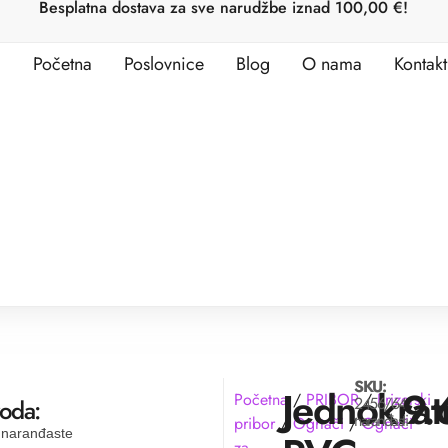
Besplatna dostava za sve narudžbe iznad 100,00 €!
Početna
Poslovnice
Blog
O nama
Kontakt
SKU:
Jednokrat
9.
Početna
/
PRIBOR
/
Frizerski
2456/64-
voda:
naranđasti
pribor
/
Ogrtači
/
Ogrtači
, naranđaste
za