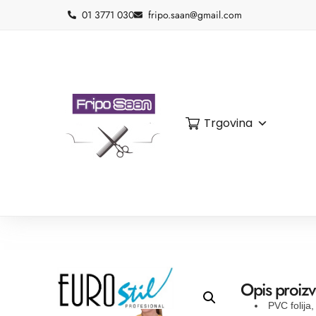
01 3771 030
fripo.saan@gmail.com
Trgovina
Opis proiz
PVC folija