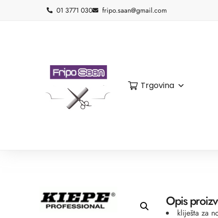
01 3771 030
fripo.saan@gmail.com
Trgovina
Opis proiz
kliješta za n