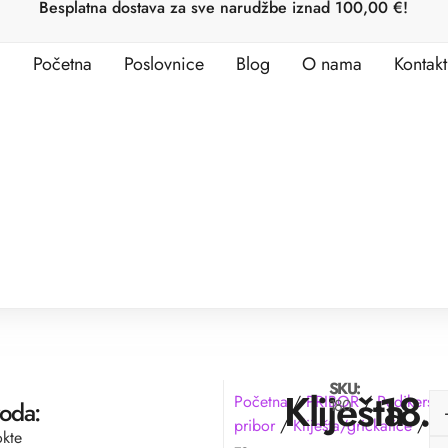
Besplatna dostava za sve narudžbe iznad 100,00 €!
Početna
Poslovnice
Blog
O nama
Kontakt
SKU:
Kliješta
18.
Početna
/
PRIBOR
/
Pedikerski
180
voda:
pribor
/
Kliješta/grickalice
/ Kli
okte