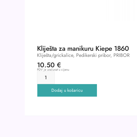
Kliješta za manikuru Kiepe 1860
Kliješta/grickalice
,
Pedikerski pribor
,
PRIBOR
10.50
€
PDV je uračunat u cijenu
Dodaj u košaricu