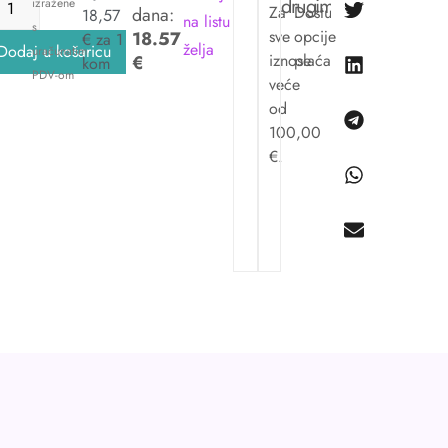
drugima:
izražene
Za
Dostupne
dana:
18,57
na listu
s
sve
opcije
18.57
€ za 1
želja
Dodaj u košaricu
uračunatim
iznose
plaćanja.
€
kom
PDV-om
veće
od
100,00
€.