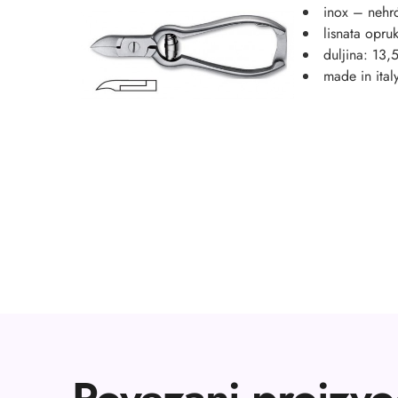
inox – nehrđ
lisnata opru
duljina: 13,
made in ital