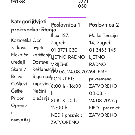
tvrtke:
3771
030
Kategorije
Uvjeti
Poslovnica 1
Poslovnica 2
proizvoda
korištenja
Ilica 127,
Majke Terezije
Kozmetika
Opći
Zagreb
14, Zagreb
za kosu
uvjeti
01 3771 030
01 3483 145
Električni
korištenja
LJETNO RADNO
LJETNO
uređaji
Dostava
VRIJEME
RADNO
Škare /
Reklamacija
(29.06.-24.08.2026)
VRIJEME
Britve
Sigurnost
PON - PET:
privremeno
Češljevi
kupovine
8:00 h - 16:00
ZATVORENO
Četke
Načini
h
03.08. -
Pribor
plaćanja
SUB: 8:00 h -
24.08.2026.g
Oprema
12:00 h
NED i praznici:
i
NED i praznici:
ZATVORENO
namještaj
ZATVORENO