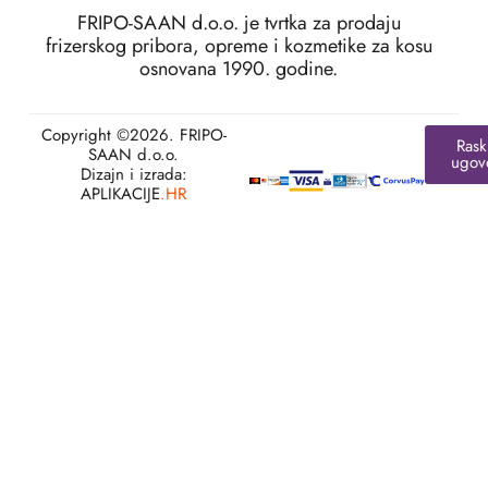
FRIPO-SAAN d.o.o. je tvrtka za prodaju
frizerskog pribora, opreme i kozmetike za kosu
osnovana 1990. godine.
Copyright ©2026. FRIPO-
Rask
SAAN d.o.o.
ugov
Dizajn i izrada:
APLIKACIJE
.HR