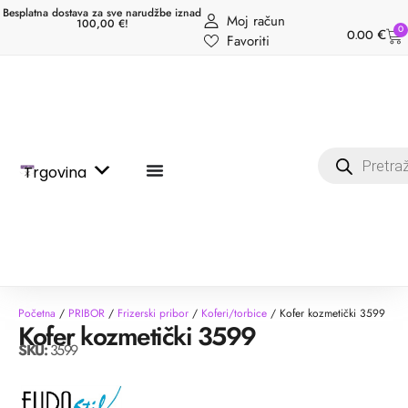
Besplatna dostava za sve narudžbe iznad
Moj račun
100,00 €!
0
0.00
€
Favoriti
Trgovina
Početna
/
PRIBOR
/
Frizerski pribor
/
Koferi/torbice
/ Kofer kozmetički 3599
Kofer kozmetički 3599
SKU:
3599