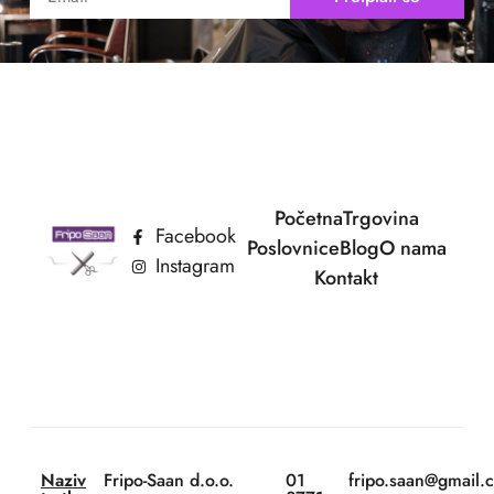
Početna
Trgovina
Facebook
Poslovnice
Blog
O nama
Instagram
Kontakt
Naziv
Fripo-Saan d.o.o.
01
fripo.saan@gmail.