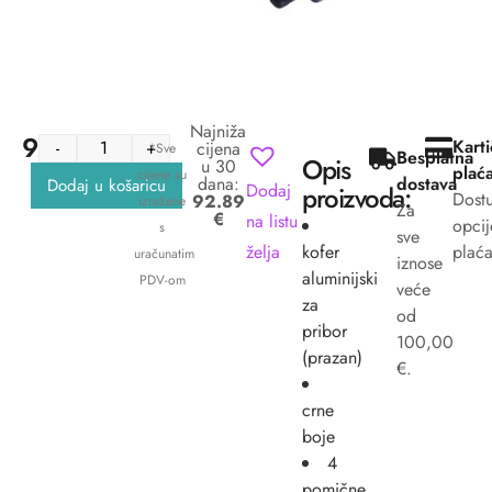
Najniža
92.89
€
Kart
-
+
cijena
*Sve
Besplatna
Opis
u 30
plać
cijene su
dana:
dostava
Dodaj u košaricu
Dodaj
proizvoda:
Dost
92.89
izražene
Za
€
na listu
opcij
s
sve
želja
kofer
plaća
uračunatim
iznose
aluminijski
PDV-om
veće
za
od
pribor
100,00
(prazan)
€.
crne
boje
4
pomične