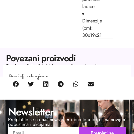
ladice
Dimenzije
(cm):
30x19x21
Povezani proizvodi
Proizvodi koji bi Vas mogli zanimati.
Podijeli s drugima:
Newsletter
Pretplatite se na naš newsletter i budite u toku s najnovijim
popustima i akcijama.
Pretplati se