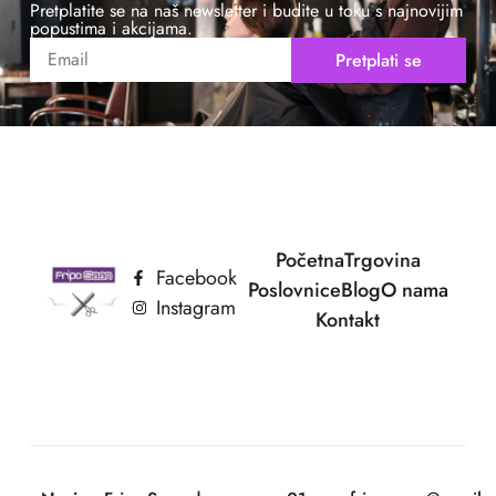
Pretplatite se na naš newsletter i budite u toku s najnovijim
popustima i akcijama.
Pretplati se
Početna
Trgovina
Facebook
Poslovnice
Blog
O nama
Instagram
Kontakt