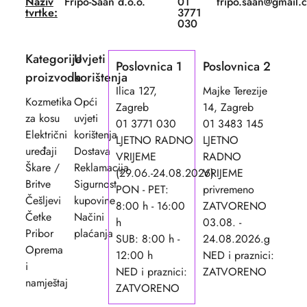
Naziv
Fripo-Saan d.o.o.
01
fripo.saan@gmail.
tvrtke:
3771
030
Kategorije
Uvjeti
Poslovnica 1
Poslovnica 2
proizvoda
korištenja
Ilica 127,
Majke Terezije
Kozmetika
Opći
Zagreb
14, Zagreb
za kosu
uvjeti
01 3771 030
01 3483 145
Električni
korištenja
LJETNO RADNO
LJETNO
uređaji
Dostava
VRIJEME
RADNO
Škare /
Reklamacija
(29.06.-24.08.2026)
VRIJEME
Britve
Sigurnost
PON - PET:
privremeno
Češljevi
kupovine
8:00 h - 16:00
ZATVORENO
Četke
Načini
h
03.08. -
Pribor
plaćanja
SUB: 8:00 h -
24.08.2026.g
Oprema
12:00 h
NED i praznici:
i
NED i praznici:
ZATVORENO
namještaj
ZATVORENO