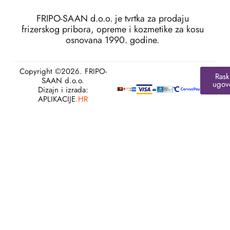
FRIPO-SAAN d.o.o. je tvrtka za prodaju
frizerskog pribora, opreme i kozmetike za kosu
osnovana 1990. godine.
Copyright ©2026. FRIPO-
Rask
SAAN d.o.o.
ugov
Dizajn i izrada:
APLIKACIJE
.HR