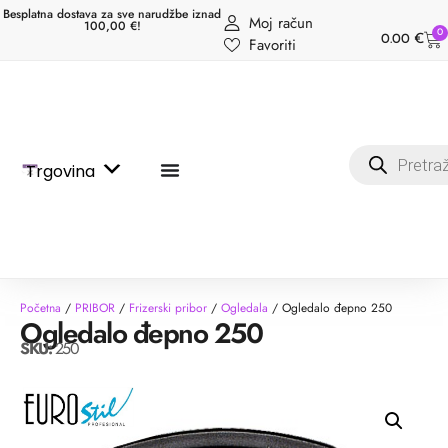
Besplatna dostava za sve narudžbe iznad
Moj račun
100,00 €!
0
0.00
€
Favoriti
Trgovina
Početna
/
PRIBOR
/
Frizerski pribor
/
Ogledala
/ Ogledalo đepno 250
Ogledalo đepno 250
SKU:
250