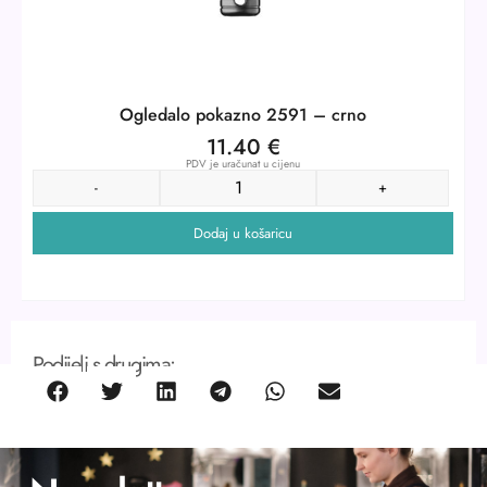
Ogledalo pokazno 2591 – crno
11.40
€
PDV je uračunat u cijenu
-
+
Dodaj u košaricu
Podijeli s drugima: