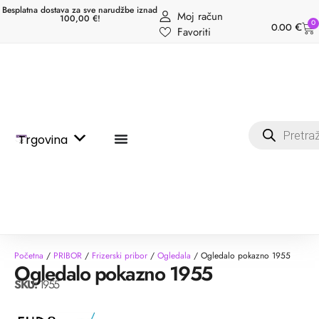
Besplatna dostava za sve narudžbe iznad
Moj račun
100,00 €!
0
0.00
€
Favoriti
Trgovina
Početna
/
PRIBOR
/
Frizerski pribor
/
Ogledala
/ Ogledalo pokazno 1955
Ogledalo pokazno 1955
SKU:
1955