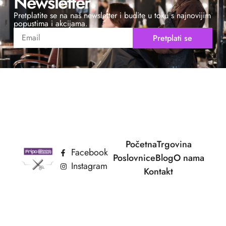
Newsletter
Pretplatite se na naš newsletter i budite u toku s najnovijim
popustima i akcijama.
Pretplati se
Početna
Trgovina
Facebook
Poslovnice
Blog
O nama
Instagram
Kontakt