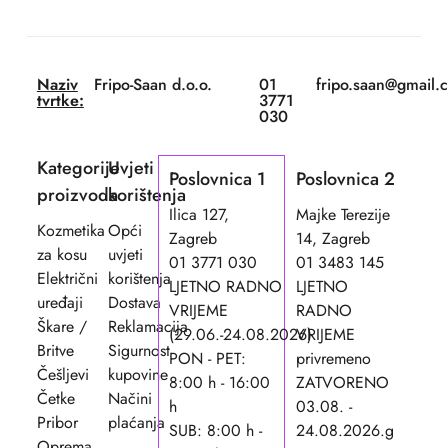
Naziv
Fripo-Saan d.o.o.
01
fripo.saan@gmail.
tvrtke:
3771
030
Kategorije
Uvjeti
Poslovnica 1
Poslovnica 2
proizvoda
korištenja
Ilica 127,
Majke Terezije
Kozmetika
Opći
Zagreb
14, Zagreb
za kosu
uvjeti
01 3771 030
01 3483 145
Električni
korištenja
LJETNO RADNO
LJETNO
uređaji
Dostava
VRIJEME
RADNO
Škare /
Reklamacija
(29.06.-24.08.2026)
VRIJEME
Britve
Sigurnost
PON - PET:
privremeno
Češljevi
kupovine
8:00 h - 16:00
ZATVORENO
Četke
Načini
h
03.08. -
Pribor
plaćanja
SUB: 8:00 h -
24.08.2026.g
Oprema