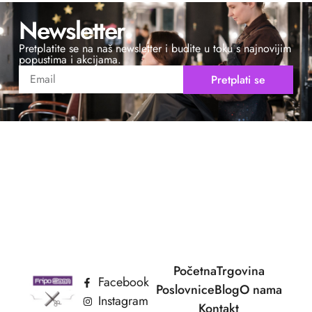
Newsletter
Pretplatite se na naš newsletter i budite u toku s najnovijim
popustima i akcijama.
Pretplati se
Početna
Trgovina
Facebook
Poslovnice
Blog
O nama
Instagram
Kontakt