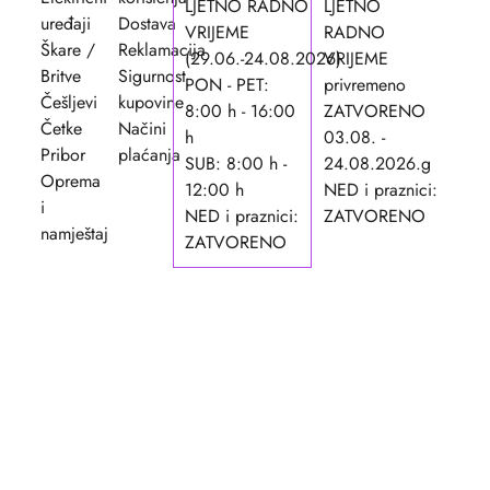
LJETNO RADNO
LJETNO
uređaji
Dostava
VRIJEME
RADNO
Škare /
Reklamacija
(29.06.-24.08.2026)
VRIJEME
Britve
Sigurnost
PON - PET:
privremeno
Češljevi
kupovine
8:00 h - 16:00
ZATVORENO
Četke
Načini
h
03.08. -
Pribor
plaćanja
SUB: 8:00 h -
24.08.2026.g
Oprema
12:00 h
NED i praznici:
i
NED i praznici:
ZATVORENO
namještaj
ZATVORENO
FRIPO-SAAN d.o.o. je tvrtka za prodaju
frizerskog pribora, opreme i kozmetike za kosu
osnovana 1990. godine.
Copyright ©2026. FRIPO-
Rask
SAAN d.o.o.
ugov
Dizajn i izrada:
APLIKACIJE
.HR