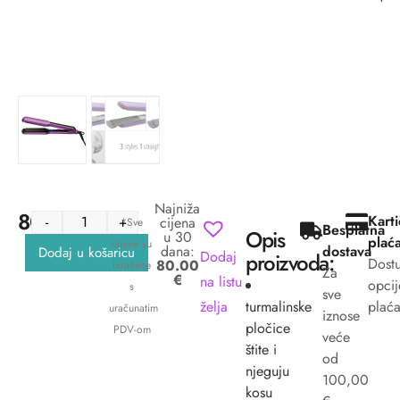
Najniža
80.00
€
Kart
-
+
cijena
*Sve
Besplatna
Opis
u 30
plać
cijene su
dana:
dostava
Dodaj u košaricu
Dodaj
proizvoda:
Dost
80.00
izražene
Za
€
na listu
opcij
s
sve
želja
turmalinske
plaća
uračunatim
iznose
pločice
PDV-om
veće
štite i
od
njeguju
100,00
kosu