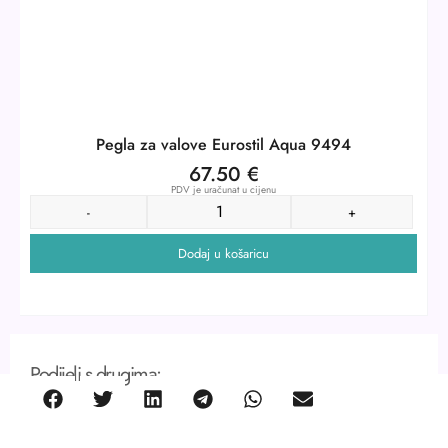
Pegla za valove Eurostil Aqua 9494
67.50
€
PDV je uračunat u cijenu
-
+
Dodaj u košaricu
Podijeli s drugima: