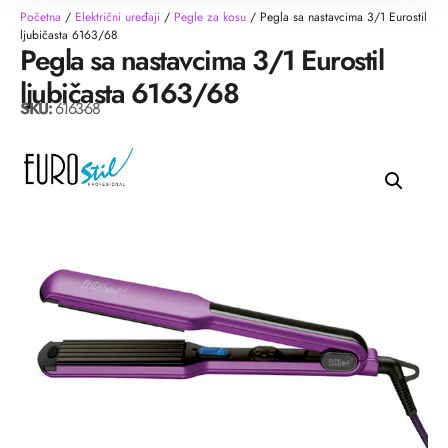
Početna
/
Električni uređaji
/
Pegle za kosu
/ Pegla sa nastavcima 3/1 Eurostil
ljubičasta 6163/68
Pegla sa nastavcima 3/1 Eurostil
ljubičasta 6163/68
SKU:
6163-68