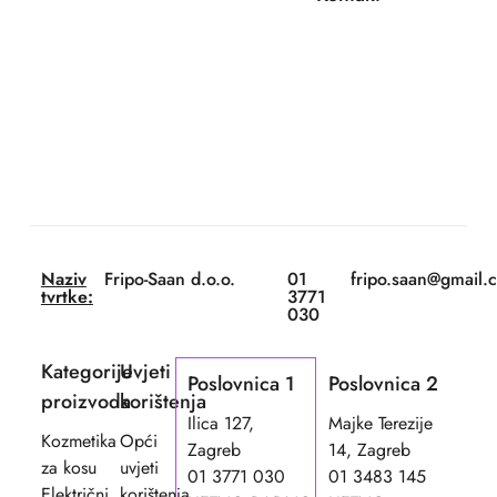
Naziv
Fripo-Saan d.o.o.
01
fripo.saan@gmail.
tvrtke:
3771
030
Kategorije
Uvjeti
Poslovnica 1
Poslovnica 2
proizvoda
korištenja
Ilica 127,
Majke Terezije
Kozmetika
Opći
Zagreb
14, Zagreb
za kosu
uvjeti
01 3771 030
01 3483 145
Električni
korištenja