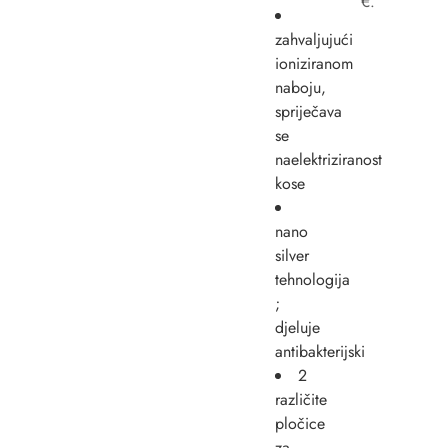
€.
zahvaljujući
ioniziranom
naboju,
spriječava
se
naelektriziranost
kose
nano
silver
tehnologija
;
djeluje
antibakterijski
2
različite
pločice
za