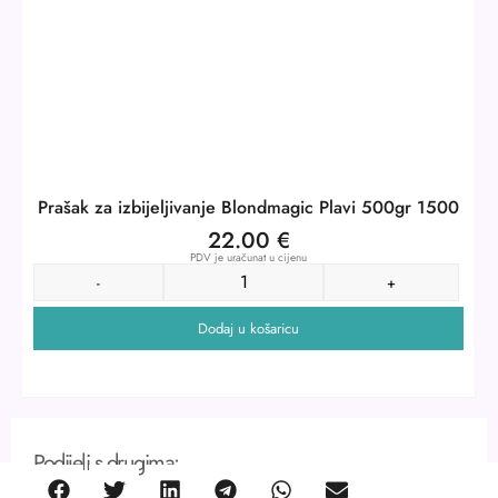
Prašak za izbijeljivanje Blondmagic Plavi 500gr 1500
22.00
€
PDV je uračunat u cijenu
-
+
Dodaj u košaricu
Podijeli s drugima: