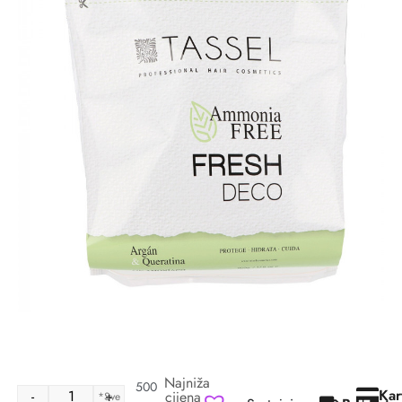
Najniža
500
15.50
€
Kar
-
+
cijena
*Sve