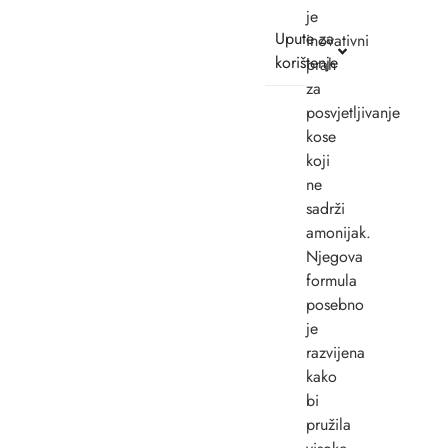
je
Upute za
inovativni
korištenje
prah
za
posvjetljivanje
kose
koji
ne
sadrži
amonijak.
Njegova
formula
posebno
je
razvijena
kako
bi
pružila