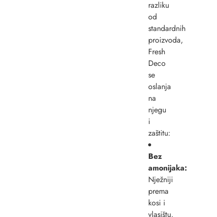
razliku
od
standardnih
proizvoda,
Fresh
Deco
se
oslanja
na
njegu
i
zaštitu:
Bez
amonijaka:
Nježniji
prema
kosi i
vlasištu,