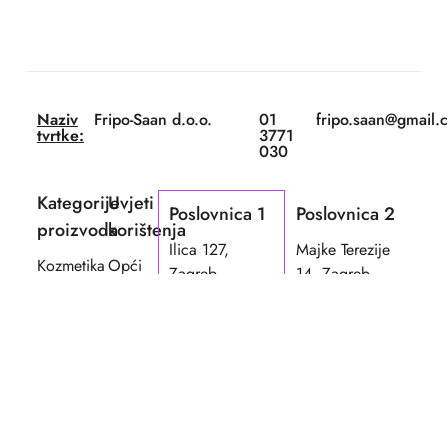
Naziv
Fripo-Saan d.o.o.
01
fripo.saan@gmail.
tvrtke:
3771
030
Kategorije
Uvjeti
Poslovnica 1
Poslovnica 2
proizvoda
korištenja
Ilica 127,
Majke Terezije
Kozmetika
Opći
Zagreb
14, Zagreb
za kosu
uvjeti
01 3771 030
01 3483 145
Električni
korištenja
LJETNO RADNO
LJETNO
uređaji
Dostava
VRIJEME
RADNO
Škare /
Reklamacija
(29.06.-24.08.2026)
VRIJEME
Britve
Sigurnost
PON - PET:
privremeno
Češljevi
kupovine
8:00 h - 16:00
ZATVORENO
Četke
Načini
h
03.08. -