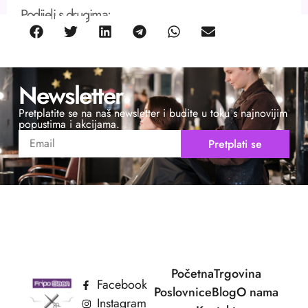
Podijeli s drugima:
Newsletter
Pretplatite se na naš newsletter i budite u toku s najnovijim
popustima i akcijama.
Pretplati se
Početna
Trgovina
Facebook
Poslovnice
Blog
O nama
Instagram