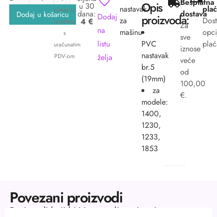
Besplatna
Opis
u 30
nastavak
plać
cijene su
dana:
dostava
Dodaj u košaricu
Dodaj
proizvoda:
za
Dos
4 €
izražene
Za
na
mašinu
opci
s
sve
listu
PVC
plać
uračunatim
iznose
nastavak
želja
PDV-om
veće
br.5
od
(19mm)
100,00
za
€.
modele:
1400,
1230,
1233,
1853
Povezani proizvodi
Proizvodi koji bi Vas mogli zanimati.