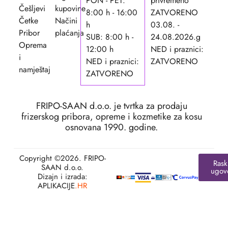
PON - PET:
privremeno
Češljevi
kupovine
8:00 h - 16:00
ZATVORENO
Četke
Načini
h
03.08. -
Pribor
plaćanja
SUB: 8:00 h -
24.08.2026.g
Oprema
12:00 h
NED i praznici:
i
NED i praznici:
ZATVORENO
namještaj
ZATVORENO
FRIPO-SAAN d.o.o. je tvrtka za prodaju
frizerskog pribora, opreme i kozmetike za kosu
osnovana 1990. godine.
Copyright ©2026. FRIPO-
Rask
SAAN d.o.o.
ugov
Dizajn i izrada:
APLIKACIJE
.HR