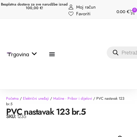
Besplatna dostava za sve narudžbe iznad
Moj račun
100,00 €!
0
0.00
€
Favoriti
Trgovina
Početna
/
Električni uređaji
/
Mašine - Pribor i dijelovi
/ PVC nastavak 123
br.5
PVC nastavak 123 br.5
SKU:
123-5