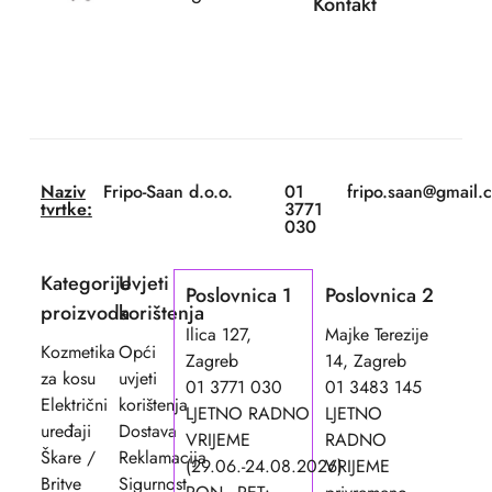
Kontakt
Naziv
Fripo-Saan d.o.o.
01
fripo.saan@gmail.
tvrtke:
3771
030
Kategorije
Uvjeti
Poslovnica 1
Poslovnica 2
proizvoda
korištenja
Ilica 127,
Majke Terezije
Kozmetika
Opći
Zagreb
14, Zagreb
za kosu
uvjeti
01 3771 030
01 3483 145
Električni
korištenja
LJETNO RADNO
LJETNO
uređaji
Dostava
VRIJEME
RADNO
Škare /
Reklamacija
(29.06.-24.08.2026)
VRIJEME
Britve
Sigurnost