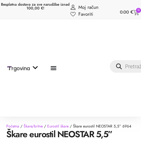
Besplatna dostava za sve narudžbe iznad
Moj račun
100,00 €!
0
0.00
€
Favoriti
Trgovina
Početna
/
Škare/britve
/
Eurostil škare
/ Škare eurostil NEOSTAR 5,5” 6964
Škare eurostil NEOSTAR 5,5”