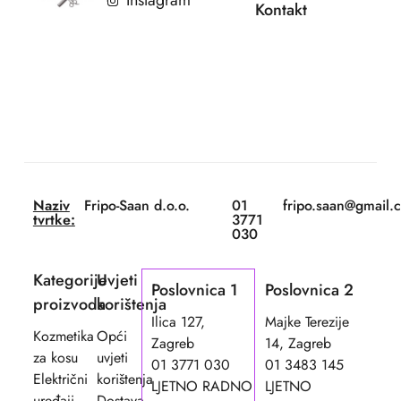
Instagram
Kontakt
Naziv
Fripo-Saan d.o.o.
01
fripo.saan@gmail.
tvrtke:
3771
030
Kategorije
Uvjeti
Poslovnica 1
Poslovnica 2
proizvoda
korištenja
Ilica 127,
Majke Terezije
Kozmetika
Opći
Zagreb
14, Zagreb
za kosu
uvjeti
01 3771 030
01 3483 145
Električni
korištenja
LJETNO RADNO
LJETNO
uređaji
Dostava