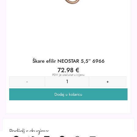
Škare efilir NEOSTAR 5,5” 6966
72.98
€
PDV je uračunat u cijenu
-
+
Dodaj u košaricu
Podijeli s drugima: