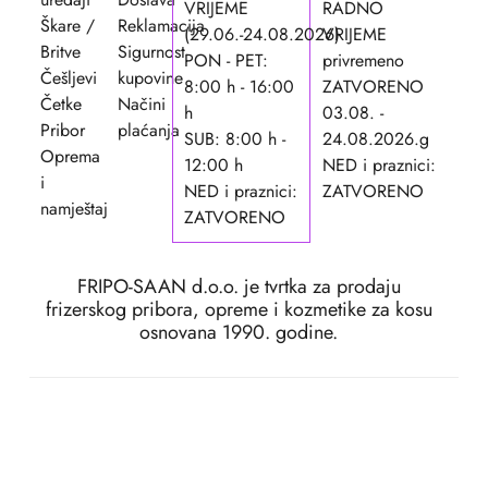
VRIJEME
RADNO
Škare /
Reklamacija
(29.06.-24.08.2026)
VRIJEME
Britve
Sigurnost
PON - PET:
privremeno
Češljevi
kupovine
8:00 h - 16:00
ZATVORENO
Četke
Načini
h
03.08. -
Pribor
plaćanja
SUB: 8:00 h -
24.08.2026.g
Oprema
12:00 h
NED i praznici:
i
NED i praznici:
ZATVORENO
namještaj
ZATVORENO
FRIPO-SAAN d.o.o. je tvrtka za prodaju
frizerskog pribora, opreme i kozmetike za kosu
osnovana 1990. godine.
Copyright ©2026. FRIPO-
Rask
SAAN d.o.o.
ugov
Dizajn i izrada:
APLIKACIJE
.HR