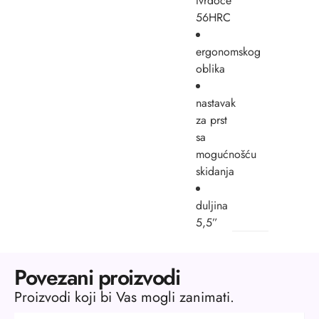
tvrdoće
56HRC
ergonomskog
oblika
nastavak
za prst
sa
mogućnošću
skidanja
duljina
5,5”
Povezani proizvodi
Proizvodi koji bi Vas mogli zanimati.