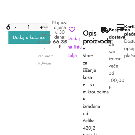
Najniža
66.35
€
Kart
-
+
cijena
*Sve
Besplatna
Opis
u 30
plać
cijene su
dana:
dostava
Dodaj u košaricu
Dodaj
proizvoda:
Dost
66.35
izražene
Za
€
na listu
opcij
s
sve
želja
škare
plaća
uračunatim
iznose
za
PDV-om
veće
šišanje
od
kose
100,00
sa
€.
mikroupcima
izrađene
od
čelika
420j2