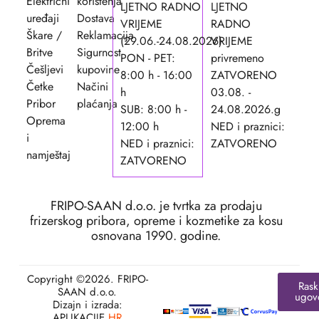
Električni
korištenja
LJETNO RADNO
LJETNO
uređaji
Dostava
VRIJEME
RADNO
Škare /
Reklamacija
(29.06.-24.08.2026)
VRIJEME
Britve
Sigurnost
PON - PET:
privremeno
Češljevi
kupovine
8:00 h - 16:00
ZATVORENO
Četke
Načini
h
03.08. -
Pribor
plaćanja
SUB: 8:00 h -
24.08.2026.g
Oprema
12:00 h
NED i praznici:
i
NED i praznici:
ZATVORENO
namještaj
ZATVORENO
FRIPO-SAAN d.o.o. je tvrtka za prodaju
frizerskog pribora, opreme i kozmetike za kosu
osnovana 1990. godine.
Copyright ©2026. FRIPO-
Rask
SAAN d.o.o.
ugov
Dizajn i izrada:
APLIKACIJE
.HR