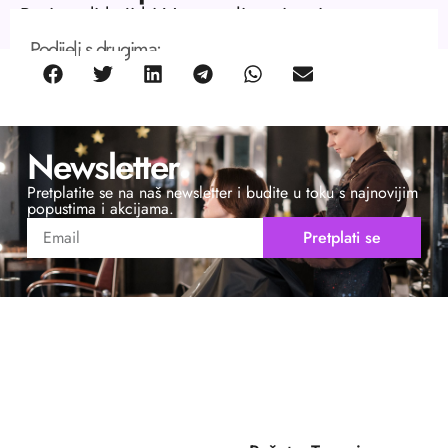
Proizvodi koji bi Vas mogli zanimati.
Podijeli s drugima:
Newsletter
Pretplatite se na naš newsletter i budite u toku s najnovijim
popustima i akcijama.
Pretplati se