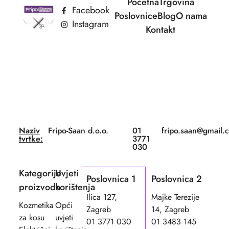
Početna
Trgovina
Facebook
Poslovnice
Blog
O nama
Instagram
Kontakt
Naziv
Fripo-Saan d.o.o.
01
fripo.saan@gmail.
tvrtke:
3771
030
Kategorije
Uvjeti
Poslovnica 1
Poslovnica 2
proizvoda
korištenja
Ilica 127,
Majke Terezije
Kozmetika
Opći
Zagreb
14, Zagreb
za kosu
uvjeti
01 3771 030
01 3483 145