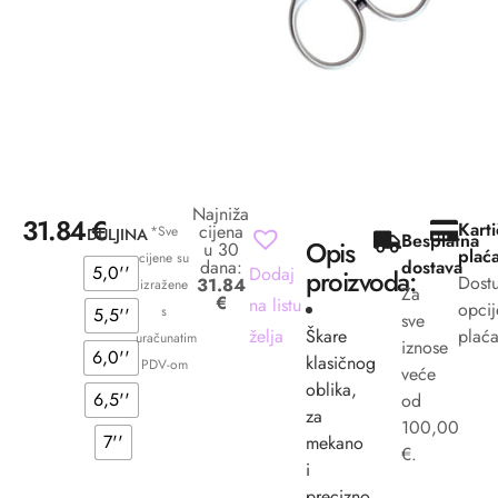
Najniža
31.84
€
Kart
cijena
*Sve
DULJINA
Besplatna
Opis
u 30
plać
cijene su
dana:
dostava
5,0''
Dodaj
proizvoda:
Dost
31.84
izražene
Za
€
na listu
opcij
s
5,5''
sve
želja
Škare
plaća
uračunatim
iznose
6,0''
klasičnog
PDV-om
veće
oblika,
6,5''
od
za
100,00
7''
mekano
€.
i
precizno