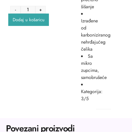
šišanje
-
+
Dodaj u košaricu
Izrađene
od
karboniziranog
nehrđajućeg
čelika
Sa
mikro
zupcima,
samobrušeće
Kategorija:
3/5
Povezani proizvodi