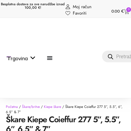
Besplatna dostava za sve narudžbe iznad
Moj račun
100,00 €!
0
0.00
€
Favoriti
Trgovina
Početna
/
Škare/britve
/
Kiepe škare
/ Škare Kiepe Coieffur 277 5”, 5.5”, 6”,
6.5” & 7”
Škare Kiepe Coieffur 277 5”, 5.5”,
6”, 6.5” & 7”