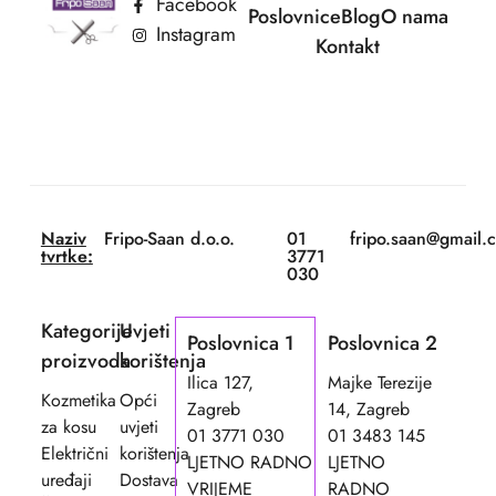
Facebook
Poslovnice
Blog
O nama
Instagram
Kontakt
Naziv
Fripo-Saan d.o.o.
01
fripo.saan@gmail.
tvrtke:
3771
030
Kategorije
Uvjeti
Poslovnica 1
Poslovnica 2
proizvoda
korištenja
Ilica 127,
Majke Terezije
Kozmetika
Opći
Zagreb
14, Zagreb
za kosu
uvjeti
01 3771 030
01 3483 145
Električni
korištenja
LJETNO RADNO
LJETNO
uređaji
Dostava
VRIJEME
RADNO