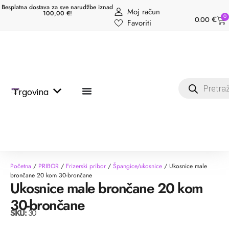
Besplatna dostava za sve narudžbe iznad
Moj račun
100,00 €!
0
0.00
€
Favoriti
Trgovina
Početna
/
PRIBOR
/
Frizerski pribor
/
Špangice/ukosnice
/ Ukosnice male
brončane 20 kom 30-brončane
Ukosnice male brončane 20 kom
30-brončane
SKU:
30