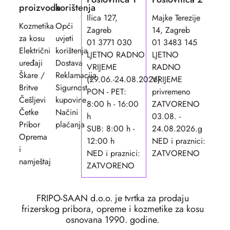
proizvoda
korištenja
Ilica 127,
Majke Terezije
Kozmetika
Opći
Zagreb
14, Zagreb
za kosu
uvjeti
01 3771 030
01 3483 145
Električni
korištenja
LJETNO RADNO
LJETNO
uređaji
Dostava
VRIJEME
RADNO
Škare /
Reklamacija
(29.06.-24.08.2026)
VRIJEME
Britve
Sigurnost
PON - PET:
privremeno
Češljevi
kupovine
8:00 h - 16:00
ZATVORENO
Četke
Načini
h
03.08. -
Pribor
plaćanja
SUB: 8:00 h -
24.08.2026.g
Oprema
12:00 h
NED i praznici:
i
NED i praznici:
ZATVORENO
namještaj
ZATVORENO
FRIPO-SAAN d.o.o. je tvrtka za prodaju
frizerskog pribora, opreme i kozmetike za kosu
osnovana 1990. godine.