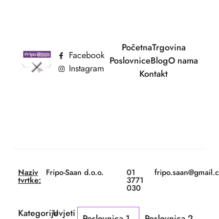
Početna
Trgovina
Facebook
Poslovnice
Blog
O nama
Instagram
Kontakt
Naziv
Fripo-Saan d.o.o.
01
fripo.saan@gmail.
tvrtke:
3771
030
Kategorije
Uvjeti
Poslovnica 1
Poslovnica 2