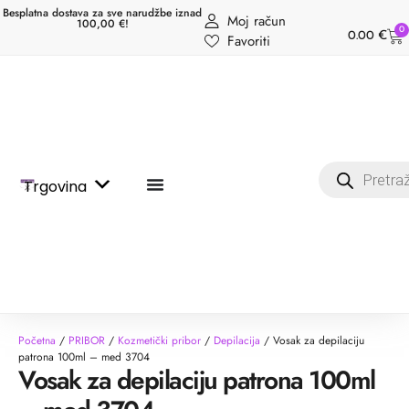
Besplatna dostava za sve narudžbe iznad
Moj račun
100,00 €!
0
0.00
€
Favoriti
Trgovina
Početna
/
PRIBOR
/
Kozmetički pribor
/
Depilacija
/ Vosak za depilaciju
patrona 100ml – med 3704
Vosak za depilaciju patrona 100ml