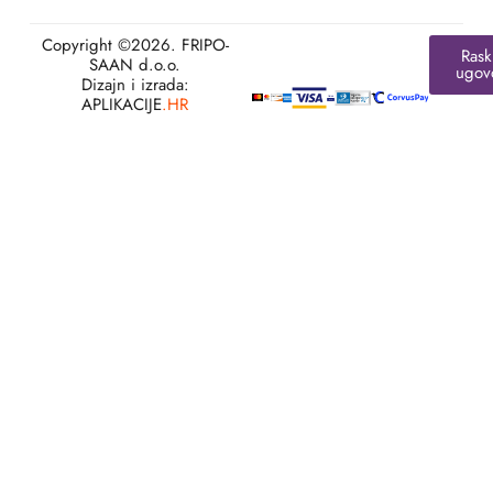
Copyright ©2026. FRIPO-
Rask
SAAN d.o.o.
ugov
Dizajn i izrada:
APLIKACIJE
.HR