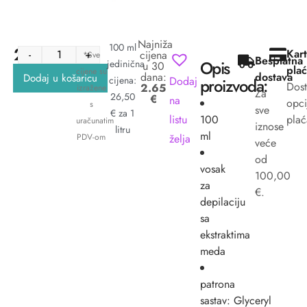
Najniža
100 ml
2.65
€
Kart
-
+
cijena
*Sve
Besplatna
Opis
jedinična
u 30
plać
cijene su
dana:
dostava
Dodaj u košaricu
Dodaj
cijena:
proizvoda:
Dos
2.65
izražene
Za
26,50
€
na
opci
s
sve
€ za 1
listu
100
plać
uračunatim
iznose
litru
ml
želja
PDV-om
veće
od
vosak
100,00
za
€.
depilaciju
sa
ekstraktima
meda
patrona
sastav: Glyceryl