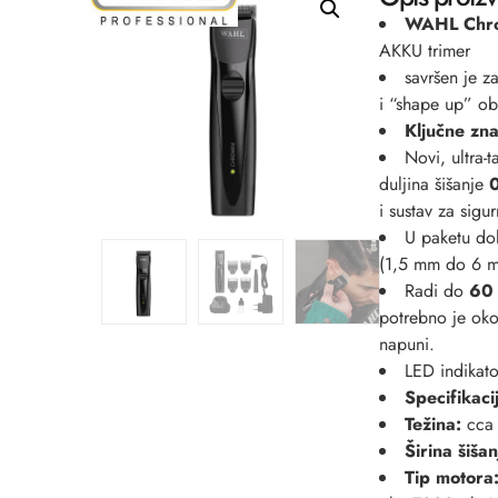
WAHL Chro
AKKU trimer
savršen je za
i “shape up” ob
Ključne zna
Novi, ultra-
duljina šišanje
i sustav za sigur
U paketu do
(1,5 mm do 6 mm
Radi do
60
potrebno je ok
napuni.
LED indikato
Specifikaci
Težina:
cca
Širina šišan
Tip motora