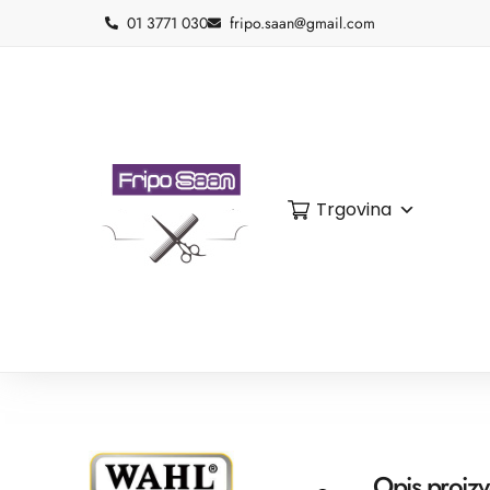
01 3771 030
fripo.saan@gmail.com
Trgovina
Opis proiz