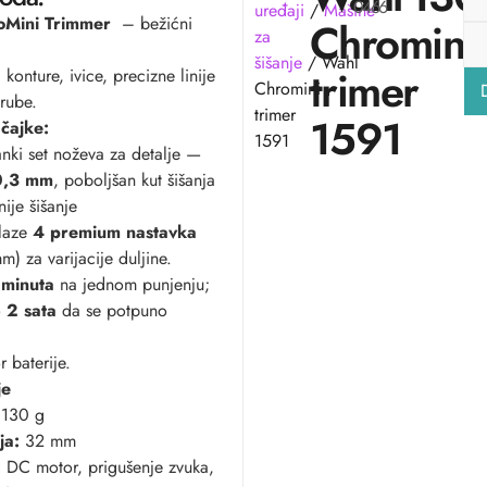
0466
uređaji
/
Mašine
Mini Trimmer
– bežićni
Chromini
za
šišanje
/ Wahl
trimer
 konture, ivice, precizne linije
Chromini
rube.
trimer
1591
čajke:
1591
tanki set noževa za detalje —
0,3 mm
, poboljšan kut šišanja
nije šišanje
laze
4 premium nastavka
) za varijacije duljine.
 minuta
na jednom punjenju;
o
2 sata
da se potpuno
r baterije.
je
 130 g
ja:
32 mm
:
DC motor, prigušenje zvuka,