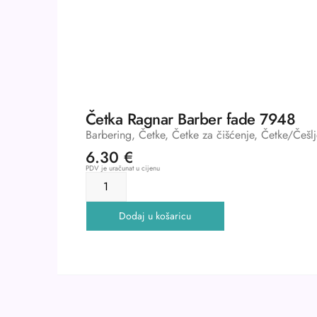
Četka Ragnar Barber fade 7948
Barbering
,
Četke
,
Četke za čišćenje
,
Četke/Češlj
6.30
€
PDV je uračunat u cijenu
Dodaj u košaricu