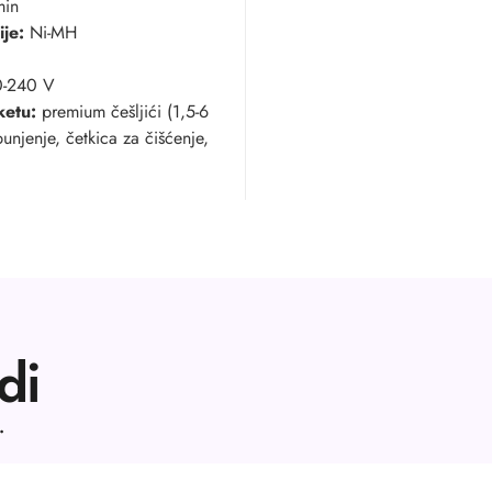
min
ije:
Ni-MH
-240 V
ketu:
premium češljići (1,5-6
unjenje, četkica za čišćenje,
di
.