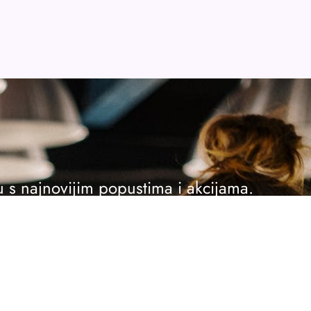
ku s najnovijim popustima i akcijama.
se