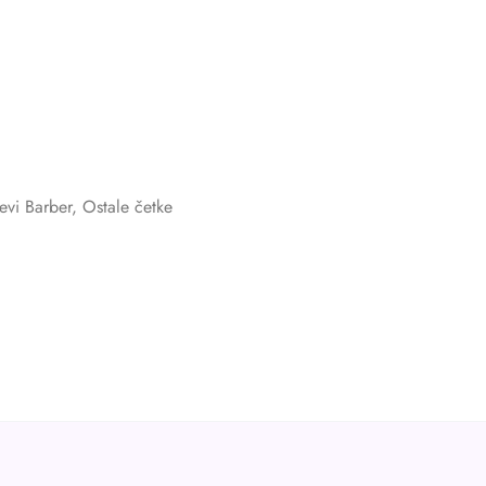
evi Barber
,
Ostale četke