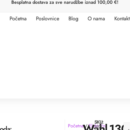
Besplatna dostava za sve narudžbe iznad 100,00 €!
Početna
Poslovnice
Blog
O nama
Kontakt
SKU:
Wahl
130
Početna
/
Električni
1591-
voda:
-