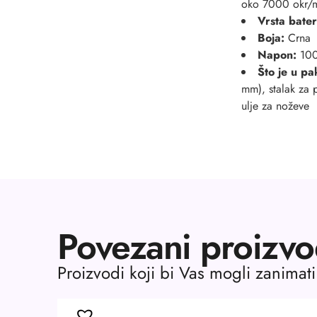
oko 7000 okr/
Vrsta bater
Boja:
Crna
Napon:
100
Što je u pa
mm), stalak za p
ulje za noževe
Povezani proizvo
Proizvodi koji bi Vas mogli zanimati