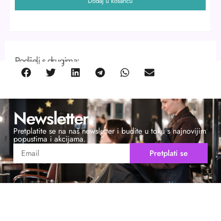
Dodaj u košaricu
Podijeli s drugima:
Newsletter
Pretplatite se na naš newsletter i budite u toku s najnovijim
popustima i akcijama.
Pretplati se