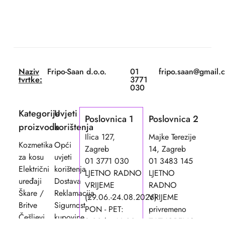
Naziv
Fripo-Saan d.o.o.
01
fripo.saan@gmail.
tvrtke:
3771
030
Kategorije
Uvjeti
Poslovnica 1
Poslovnica 2
proizvoda
korištenja
Ilica 127,
Majke Terezije
Kozmetika
Opći
Zagreb
14, Zagreb
za kosu
uvjeti
01 3771 030
01 3483 145
Električni
korištenja
LJETNO RADNO
LJETNO
uređaji
Dostava
VRIJEME
RADNO
Škare /
Reklamacija
(29.06.-24.08.2026)
VRIJEME
Britve
Sigurnost
PON - PET:
privremeno
Češljevi
kupovine
8:00 h - 16:00
ZATVORENO