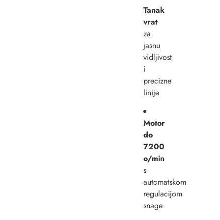
Tanak
vrat
za
jasnu
vidljivost
i
precizne
linije
Motor
do
7200
o/min
s
automatskom
regulacijom
snage