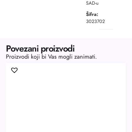
SAD-u
Šifra:
3023702
Povezani proizvodi
Proizvodi koji bi Vas mogli zanimati.