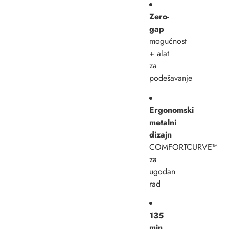
Zero-
gap
mogućnost
+ alat
za
podešavanje
Ergonomski
metalni
dizajn
COMFORTCURVE™
za
ugodan
rad
135
min