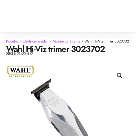
Početna
/
Električni uređaji
/
Mašine za šišanje
/ Wahl Hi-Viz trimer 3023702
Wahl Hi-Viz trimer 3023702
SKU:
3023702