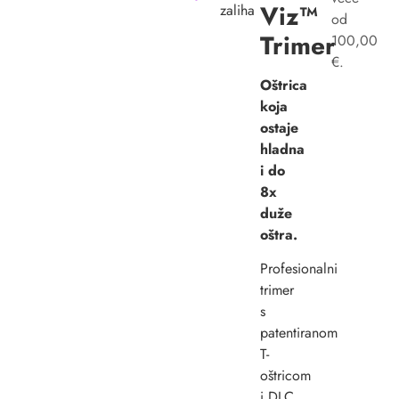
Viz™
zaliha
od
Trimer
100,00
€.
Oštrica
koja
ostaje
hladna
i do
8x
duže
oštra.
Profesionalni
trimer
s
patentiranom
T-
oštricom
i DLC