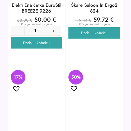
Električna četka EuroStil
Škare Saloon In Ergo2
BREEZE 9226
824
50.00
€
59.72
€
60.00
€
119.44
€
PDV je uračunat u cijenu
PDV je uračunat u cijenu
-
+
Dodaj u košaricu
Dodaj u košaricu
17%
50%