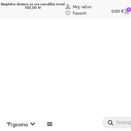
Besplatna dostava za sve narudžbe iznad
Moj račun
100,00 €!
0
0.00
€
Favoriti
Trgovina