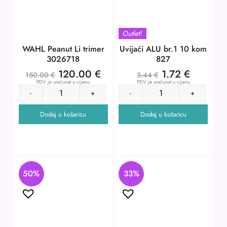
Outlet!
WAHL Peanut Li trimer
Uvijaći ALU br.1 10 kom
3026718
827
120.00
€
1.72
€
150.00
€
3.44
€
PDV je uračunat u cijenu
PDV je uračunat u cijenu
-
+
-
+
Dodaj u košaricu
Dodaj u košaricu
50%
33%