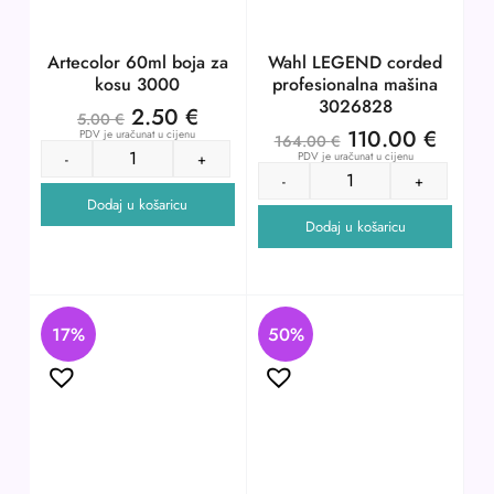
Artecolor 60ml boja za
Wahl LEGEND corded
kosu 3000
profesionalna mašina
3026828
2.50
€
5.00
€
110.00
€
PDV je uračunat u cijenu
164.00
€
PDV je uračunat u cijenu
-
+
-
+
Dodaj u košaricu
Dodaj u košaricu
17%
50%