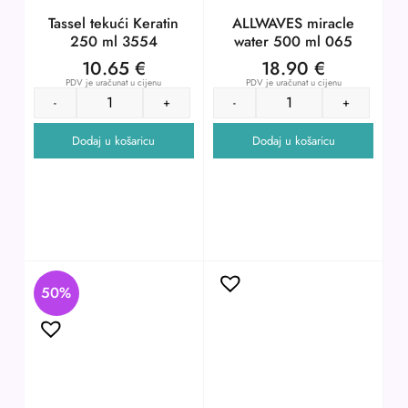
Tassel tekući Keratin
ALLWAVES miracle
250 ml 3554
water 500 ml 065
10.65
€
18.90
€
PDV je uračunat u cijenu
PDV je uračunat u cijenu
-
+
-
+
Dodaj u košaricu
Dodaj u košaricu
50%