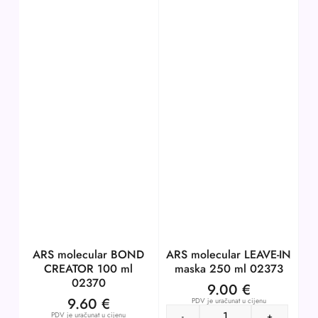
ARS molecular BOND
ARS molecular LEAVE-IN
CREATOR 100 ml
maska 250 ml 02373
02370
9.00
€
9.60
€
PDV je uračunat u cijenu
PDV je uračunat u cijenu
-
+