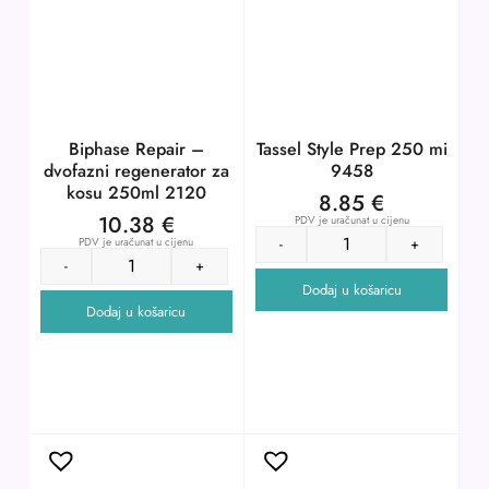
Biphase Repair –
Tassel Style Prep 250 mi
dvofazni regenerator za
9458
kosu 250ml 2120
8.85
€
10.38
€
PDV je uračunat u cijenu
PDV je uračunat u cijenu
-
+
-
+
Dodaj u košaricu
Dodaj u košaricu