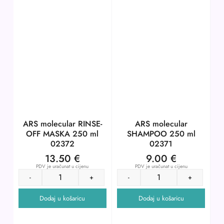
ARS molecular RINSE-
ARS molecular
OFF MASKA 250 ml
SHAMPOO 250 ml
02372
02371
13.50
€
9.00
€
PDV je uračunat u cijenu
PDV je uračunat u cijenu
-
+
-
+
Dodaj u košaricu
Dodaj u košaricu