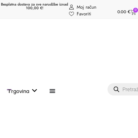
Besplatna dostava za sve narudžbe iznad
Moj račun
100,00 €!
0
0.00
€
Favoriti
Trgovina