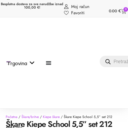
Besplatna dostava za sve narudžbe iznad
Moj račun
100,00 €!
0
0.00
€
Favoriti
Trgovina
Početna
/
Škare/britve
/
Kiepe škare
/ Škare Kiepe School 5,5” set 212
Škare Kiepe School 5,5” set 212