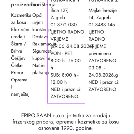
proizvoda
korištenja
Ilica 127,
Majke Terezije
Kozmetika
Opći
Zagreb
14, Zagreb
za kosu
uvjeti
01 3771 030
01 3483 145
Električni
korištenja
LJETNO RADNO
LJETNO
uređaji
Dostava
VRIJEME
RADNO
Škare /
Reklamacija
(29.06.-24.08.2026)
VRIJEME
Britve
Sigurnost
PON - PET:
privremeno
Češljevi
kupovine
8:00 h - 16:00
ZATVORENO
Četke
Načini
h
03.08. -
Pribor
plaćanja
SUB: 8:00 h -
24.08.2026.g
Oprema
12:00 h
NED i praznici:
i
NED i praznici:
ZATVORENO
namještaj
ZATVORENO
FRIPO-SAAN d.o.o. je tvrtka za prodaju
frizerskog pribora, opreme i kozmetike za kosu
osnovana 1990. godine.