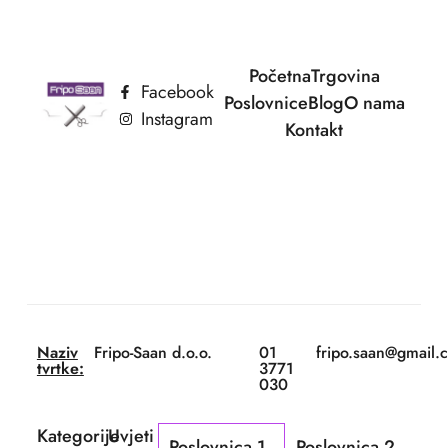
Početna
Trgovina
Facebook
Poslovnice
Blog
O nama
Instagram
Kontakt
Naziv
Fripo-Saan d.o.o.
01
fripo.saan@gmail.
tvrtke:
3771
030
Kategorije
Uvjeti
Poslovnica 1
Poslovnica 2