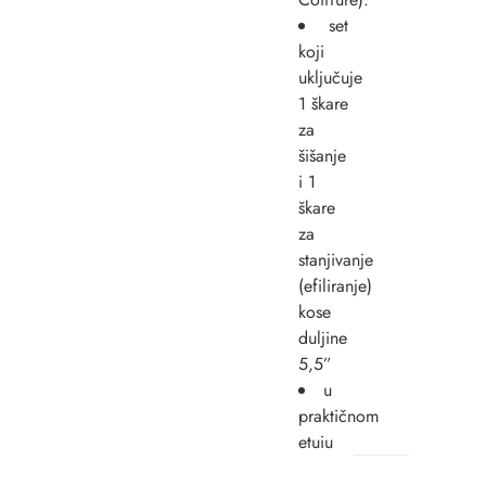
set
koji
uključuje
1 škare
za
šišanje
i 1
škare
za
stanjivanje
(efiliranje)
kose
duljine
5,5”
u
praktičnom
etuiu