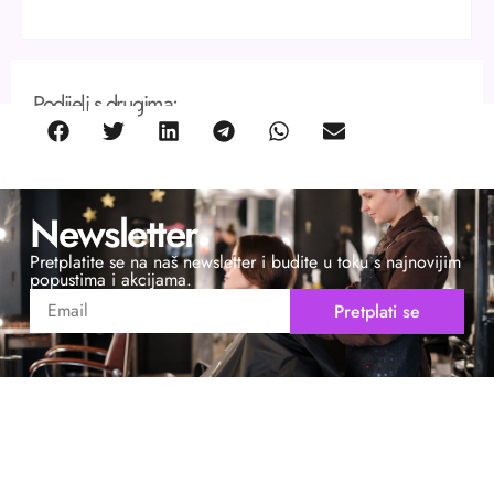
Podijeli s drugima:
Newsletter
Pretplatite se na naš newsletter i budite u toku s najnovijim
popustima i akcijama.
Pretplati se