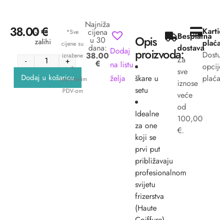
Najniža
38.00
€
3 na
Kart
cijena
*Sve
Besplatna
Opis
u 30
zalihi
plać
cijene su
dana:
dostava
Dodaj
proizvoda:
Dost
38.00
izražene
Za
-
+
€
na listu
opcij
s
sve
Dodaj u košaricu
želja
škare u
plaća
uračunatim
iznose
setu
PDV-om
veće
od
Idealne
100,00
za one
€.
koji se
prvi put
približavaju
profesionalnom
svijetu
frizerstva
(Haute
Coiffure).