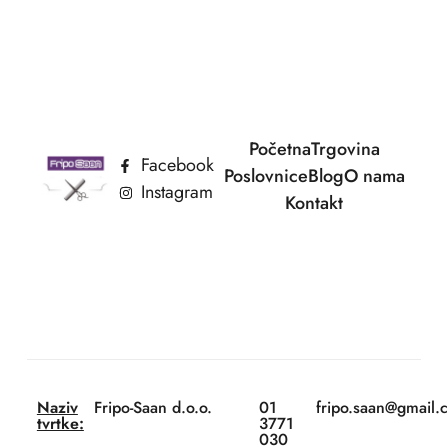
Početna
Trgovina
Facebook
Poslovnice
Blog
O nama
Instagram
Kontakt
Naziv
Fripo-Saan d.o.o.
01
fripo.saan@gmail.
tvrtke:
3771
030