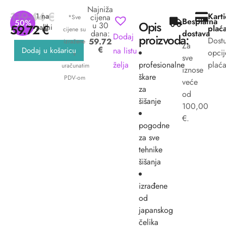
Najniža
119.44
€
1 na
Kart
cijena
*Sve
Besplatna
50%
Opis
u 30
59.72
€
zalihi
plać
cijene su
dana:
dostava
Dodaj
proizvoda:
Dost
59.72
izražene
Za
€
na listu
Dodaj u košaricu
opcij
s
sve
želja
profesionalne
plaća
uračunatim
iznose
škare
PDV-om
veće
za
od
šišanje
100,00
€.
pogodne
za sve
tehnike
šišanja
izrađene
od
japanskog
čelika