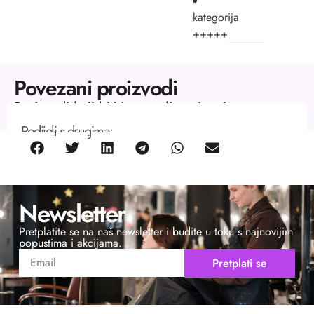
kategorija
+++++
Povezani proizvodi
Proizvodi koji bi Vas mogli zanimati.
Podijeli s drugima:
Newsletter
Pretplatite se na naš newsletter i budite u toku s najnovijim
popustima i akcijama.
Pretplati se