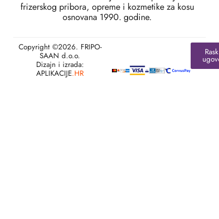
frizerskog pribora, opreme i kozmetike za kosu
osnovana 1990. godine.
Copyright ©2026. FRIPO-
Rask
SAAN d.o.o.
ugov
Dizajn i izrada:
APLIKACIJE
.HR