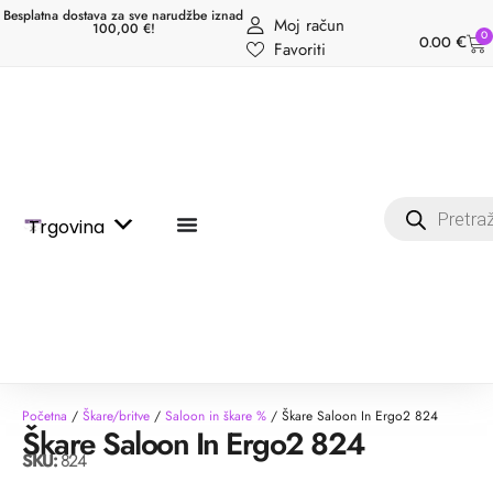
Besplatna dostava za sve narudžbe iznad
Moj račun
100,00 €!
0
0.00
€
Favoriti
Trgovina
Početna
/
Škare/britve
/
Saloon in škare %
/ Škare Saloon In Ergo2 824
Škare Saloon In Ergo2 824
SKU:
824