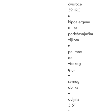
čvrstoće
59HRC
hipoalergene
sa
podešavajućim
vijkom
polirane
do
visokog
sjaja
ravnog
oblika
duljina
5,5”