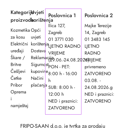
Kategorije
Uvjeti
Poslovnica 1
Poslovnica 2
proizvoda
korištenja
Ilica 127,
Majke Terezije
Kozmetika
Opći
Zagreb
14, Zagreb
za kosu
uvjeti
01 3771 030
01 3483 145
Električni
korištenja
LJETNO RADNO
LJETNO
uređaji
Dostava
VRIJEME
RADNO
Škare /
Reklamacija
(29.06.-24.08.2026)
VRIJEME
Britve
Sigurnost
PON - PET:
privremeno
Češljevi
kupovine
8:00 h - 16:00
ZATVORENO
Četke
Načini
h
03.08. -
Pribor
plaćanja
SUB: 8:00 h -
24.08.2026.g
Oprema
12:00 h
NED i praznici:
i
NED i praznici:
ZATVORENO
namještaj
ZATVORENO
FRIPO-SAAN d.o.o. je tvrtka za prodaju