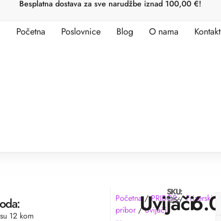
Besplatna dostava za sve narudžbe iznad 100,00 €!
Početna
Poslovnice
Blog
O nama
Kontakt
SKU:
Uvijači
6.
Početna
/
PRIBOR
/
Frizerski
1256
voda:
pribor
/
Uvijači
osu 12 kom