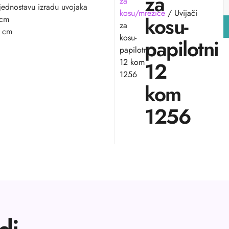
za
za
a jednostavu izradu uvojaka
kosu/mrežice
/ Uvijači
kosu-
 cm
za
8 cm
kosu-
papilotni
papilotni
12 kom
12
1256
kom
1256