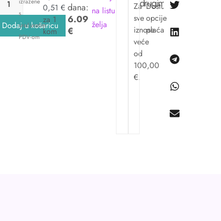
drugima:
izražene
Za
Dostupne
dana:
0,51 €
na listu
s
sve
opcije
6.09
za 1
želja
Dodaj u košaricu
uračunatim
iznose
plaćanja.
€
kom
PDV-om
veće
od
100,00
€.