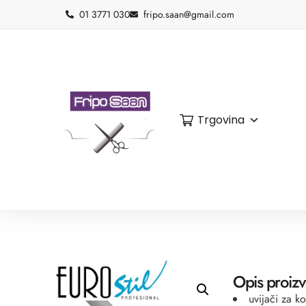
01 3771 030
fripo.saan@gmail.com
Trgovina
Opis proiz
uvijači za k