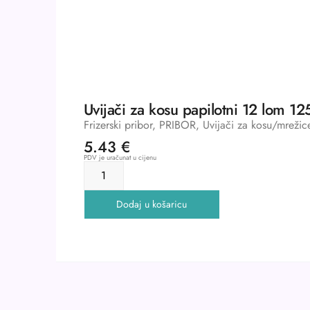
Uvijači za kosu papilotni 12 lom 12
Frizerski pribor
,
PRIBOR
,
Uvijači za kosu/mrežic
5.43
€
PDV je uračunat u cijenu
Dodaj u košaricu