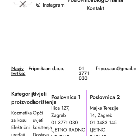
Instagram
Kontakt
Naziv
Fripo-Saan d.o.o.
01
fripo.saan@gmail.
tvrtke:
3771
030
Kategorije
Uvjeti
Poslovnica 1
Poslovnica 2
proizvoda
korištenja
Ilica 127,
Majke Terezije
Kozmetika
Opći
Zagreb
14, Zagreb
za kosu
uvjeti
01 3771 030
01 3483 145
Električni
korištenja
LJETNO RADNO
LJETNO
uređaji
Dostava