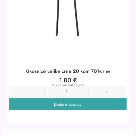
Ukosnice velike crne 20 kom 701-crne
1.80
€
PDV je uračunat u cijenu
-
+
Dodaj u košaricu