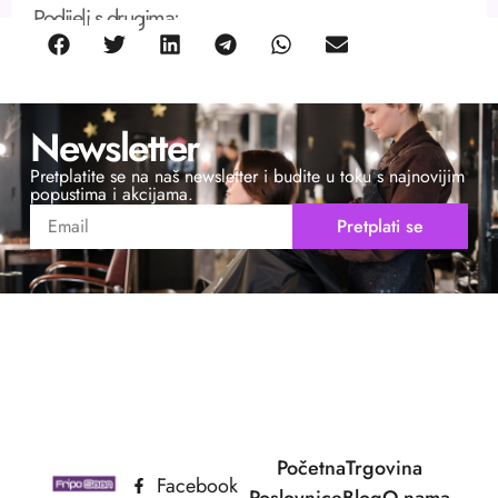
Podijeli s drugima:
Newsletter
Pretplatite se na naš newsletter i budite u toku s najnovijim
popustima i akcijama.
Pretplati se
Početna
Trgovina
Facebook
Poslovnice
Blog
O nama