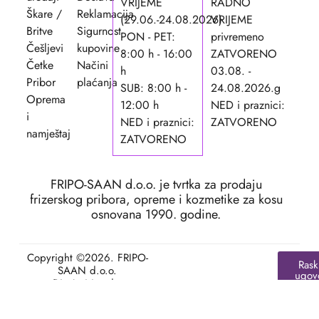
VRIJEME
RADNO
Škare /
Reklamacija
(29.06.-24.08.2026)
VRIJEME
Britve
Sigurnost
PON - PET:
privremeno
Češljevi
kupovine
8:00 h - 16:00
ZATVORENO
Četke
Načini
h
03.08. -
Pribor
plaćanja
SUB: 8:00 h -
24.08.2026.g
Oprema
12:00 h
NED i praznici:
i
NED i praznici:
ZATVORENO
namještaj
ZATVORENO
FRIPO-SAAN d.o.o. je tvrtka za prodaju
frizerskog pribora, opreme i kozmetike za kosu
osnovana 1990. godine.
Copyright ©2026. FRIPO-
Rask
SAAN d.o.o.
ugov
Dizajn i izrada:
APLIKACIJE
.HR