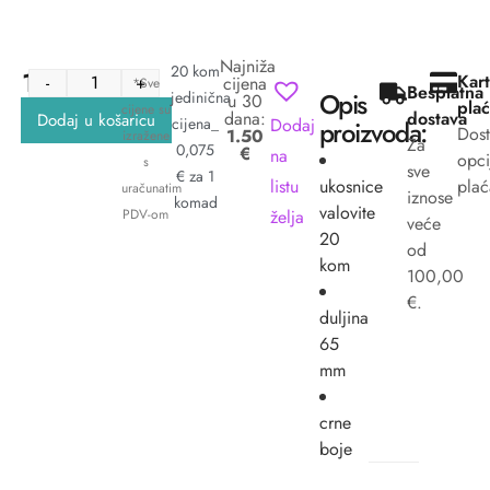
Najniža
20 kom
1.50
€
Kart
-
+
cijena
*Sve
Besplatna
Opis
jedinična
u 30
plać
cijene su
dana:
dostava
Dodaj u košaricu
Dodaj
cijena_
proizvoda:
Dos
1.50
izražene
Za
0,075
€
na
opci
s
sve
€ za 1
listu
ukosnice
plać
uračunatim
iznose
komad
valovite
želja
PDV-om
veće
20
od
kom
100,00
€.
duljina
65
mm
crne
boje