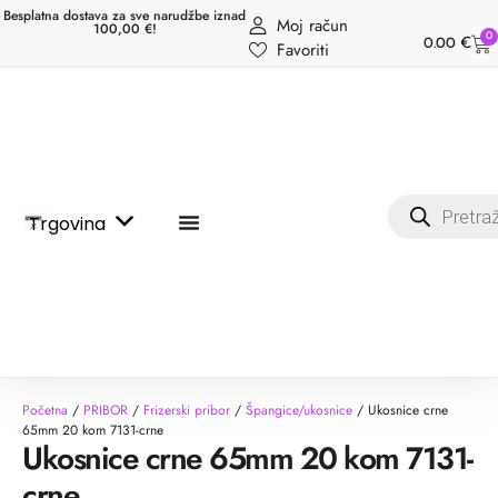
Besplatna dostava za sve narudžbe iznad
Moj račun
100,00 €!
0
0.00
€
Favoriti
Trgovina
Početna
/
PRIBOR
/
Frizerski pribor
/
Špangice/ukosnice
/ Ukosnice crne
65mm 20 kom 7131-crne
Ukosnice crne 65mm 20 kom 7131-
crne