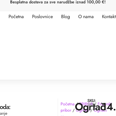
Besplatna dostava za sve narudžbe iznad 100,00 €!
Početna
Poslovnice
Blog
O nama
Kontakt
SKU:
Ogrtač
14
Početna
/
PRIBOR
/
Frizerski
7572
voda:
pribor
/
Ogrtači
/
Ogrtači
šanje