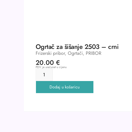
Ogrtač za šišanje 2503 – crni
Frizerski pribor
,
Ogrtači
,
PRIBOR
20.00
€
PDV je uračunat u cijenu
Dodaj u košaricu