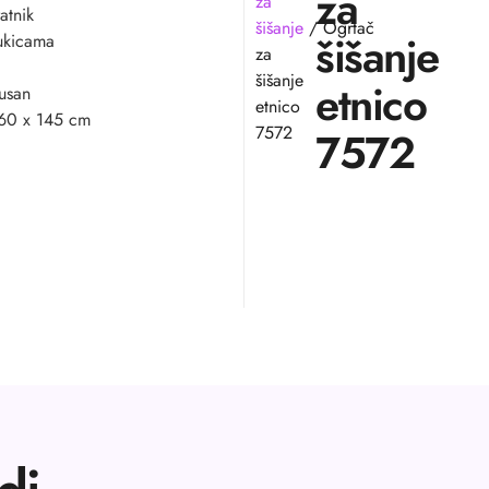
za
za
atnik
šišanje
/ Ogrtač
šišanje
kukicama
za
šišanje
etnico
usan
etnico
160 x 145 cm
7572
7572