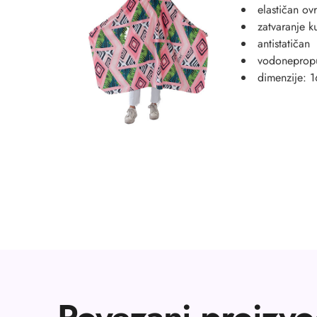
elastičan ovr
zatvaranje 
antistatičan
vodoneprop
dimenzije: 