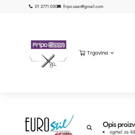
01 3771 030
fripo.saan@gmail.com
Trgovina
Opis proiz
ogrtač za ši