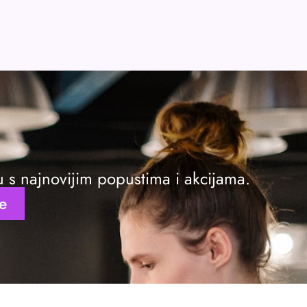
ku s najnovijim popustima i akcijama.
se